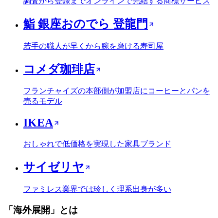
調査から登録までオンラインで完結する商標サービス
鮨 銀座おのでら 登龍門
若手の職人が早くから腕を磨ける寿司屋
コメダ珈琲店
フランチャイズの本部側が加盟店にコーヒーとパンを
売るモデル
IKEA
おしゃれで低価格を実現した家具ブランド
サイゼリヤ
ファミレス業界では珍しく理系出身が多い
「
海外展開
」とは