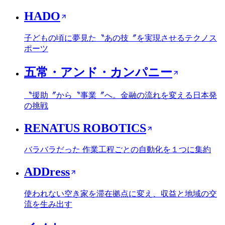
HADO
子どもの頃に夢見た〝あの技〞を実現させるテクノス
ポーツ
五常・アンド・カンパニー
〝援助〞から〝事業〞へ。金融の流れを変える日本発
の挑戦
RENATUS ROBOTICS
バラバラだった 作業工程ごとの自動化を１つに集約
ADDress
使われない空き家を滞在拠点に変え、収益と地域の交
流を生み出す