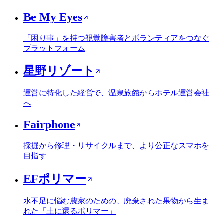
Be My Eyes
「困り事」を持つ視覚障害者とボランティアをつなぐ
プラットフォーム
星野リゾート
運営に特化した経営で、温泉旅館からホテル運営会社
へ
Fairphone
採掘から修理・リサイクルまで、より公正なスマホを
目指す
EFポリマー
水不足に悩む農家のための、廃棄された果物から生ま
れた「土に還るポリマー」