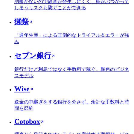
羽根がないので騒音が発生しにくく、鳥がぶつかって
しまうリスクも防ぐことができる
獺祭
「通年生産」による圧倒的なトライアル＆エラーが強
み
セブン銀行
銀行だけど利息ではなく手数料で稼ぐ、異色のビジネ
スモデル
Wise
送金の中継ぎをする銀行を介さず、余計な手数料と時
間を節約
Cotobox