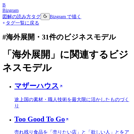
B
Bizgram
図解の読み方
タグ
Bizgram で描く
タグ一覧に戻る
#
海外展開
・
31
件のビジネスモデル
「
海外展開
」に関連するビジ
ネスモデル
マザーハウス
途上国の素材・職人技術を最大限に活かしたものづく
り
Too Good To Go
売れ残り食品を「売りたい店」と「欲しい人」とをア