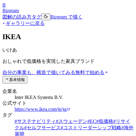
B
Bizgram
図解の読み方
タグ
Bizgram で描く
ギャラリーに戻る
IKEA
いけあ
おしゃれで低価格を実現した家具ブランド
自分の事業も、構造で描いてみる
無料で始める
基本情報
企業名
Inter IKEA Systems B.V.
公式サイト
https://www.ikea.com/jp/ja/
タグ
#
サステナビリティ
#
スウェーデン
#
EC
#
低価格
#
リサイ
クル
#
セルフサービス
#
コストリーダーシップ戦略
#
海外
展開