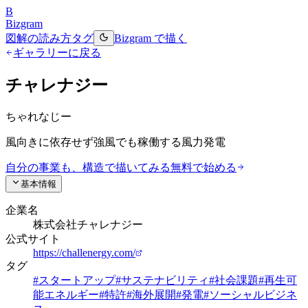
B
Bizgram
図解の読み方
タグ
Bizgram で描く
ギャラリーに戻る
チャレナジー
ちゃれなじー
風向きに依存せず強風でも稼働する風力発電
自分の事業も、構造で描いてみる
無料で始める
基本情報
企業名
株式会社チャレナジー
公式サイト
https://challenergy.com/
タグ
#
スタートアップ
#
サステナビリティ
#
社会課題
#
再生可
能エネルギー
#
特許
#
海外展開
#
発電
#
ソーシャルビジネ