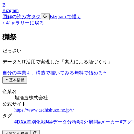
B
Bizgram
図解の読み方
タグ
Bizgram で描く
ギャラリーに戻る
獺祭
だっさい
データとIT活用で実現した「素人による酒づくり」
自分の事業も、構造で描いてみる
無料で始める
基本情報
企業名
旭酒造株式会社
公式サイト
https://www.asahishuzo.ne.jp/
タグ
#
DX
#
差別化戦略
#
データ分析
#
海外展開
#
メーカー
#
アグ
逆説の構造