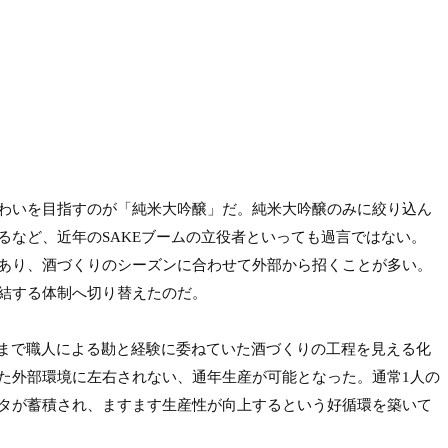
わいを目指すのが「純米大吟醸」だ。純米大吟醸のみに絞り込ん
など、近年のSAKEブームの立役者といっても過言ではない。
あり、酒づくりのシーズンに合わせて外部から招くことが多い。
する体制へ切り替えたのだ。

れまで職人による勘と経験に委ねていた酒づくりの工程を見える化
た外部環境に左右されない、通年生産が可能となった。通常1人の
ータが蓄積され、ますます生産性が向上するという好循環を築いて