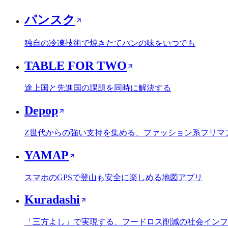
パンスク
独自の冷凍技術で焼きたてパンの味をいつでも
TABLE FOR TWO
途上国と先進国の課題を同時に解決する
Depop
Z世代からの強い支持を集める、ファッション系フリマ
YAMAP
スマホのGPSで登山も安全に楽しめる地図アプリ
Kuradashi
「三方よし」で実現する、フードロス削減の社会インフ