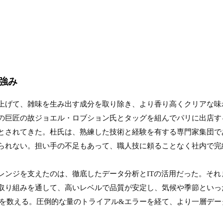
強み
上げて、雑味を生み出す成分を取り除き、より香り高くクリアな味
の巨匠の故ジョエル・ロブション氏とタッグを組んでパリに出店する
とされてきた。杜氏は、熟練した技術と経験を有する専門家集団で
られない。担い手の不足もあって、職人技に頼ることなく社内で完結
レンジを支えたのは、徹底したデータ分析とITの活用だった。そ
取り組みを通して、高いレベルで品質が安定し、気候や季節といっ
0回を数える。圧倒的な量のトライアル&エラーを経て、より一層デ