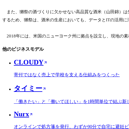
　また、獺祭の酒づくりに欠かせない高品質な酒米（山田錦）は
するため、獺祭は、酒米の生産においても、データとITの活用に
　2018年には、米国のニューヨーク州に拠点を設立し、現地の
他のビジネスモデル
CLOUDY
寄付ではなく売上で学校を支える仕組みをつくった
タイミー
「働きたい」と「働いてほしい」を1時間単位で結ぶ新
Nurx
オンラインで処方箋を発行、わずか90分で自宅に避妊