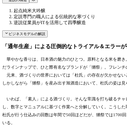
起点
純米大吟醸
定説
専門の職人による伝統的な寒づくり
逆説
従業員がITを活用して四季醸造
ビジネスモデルの解説
「通年生産」による圧倒的なトライアル＆エラーが
　華やかな香りは、日本酒の魅力のひとつ。原料となる米を磨き
だラインナップで、ひと際有名なブランドが「獺祭」。フレンチ
　元来、酒づくりの世界においては「杜氏」の存在が欠かせない
しかしながら「獺祭」を産み出す旭酒造において、杜氏の姿は見
　いわば、「素人」による酒づくり。そんな常識を打ち破るチャ
し、数字とマニュアルに基づく作業へと分解していく。こうした
杜氏が行う仕込みの回数は年間で50回ほどだが、獺祭では170
いる。
