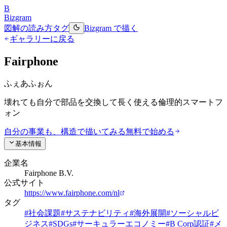
B
Bizgram
図解の読み方
タグ
Bizgram で描く
ギャラリーに戻る
Fairphone
ふぇあふぉん
壊れても自分で部品を交換して長く使える倫理的スマートフ
ォン
自分の事業も、構造で描いてみる
無料で始める
基本情報
企業名
Fairphone B.V.
公式サイト
https://www.fairphone.com/nl
タグ
#
社会課題
#
サステナビリティ
#
海外展開
#
ソーシャルビ
ジネス
#
SDGs
#
サーキュラーエコノミー
#
B Corp認証
#
メ