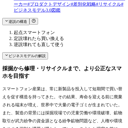
ーカー
#
プロダクトデザイン
#
差別化戦略
#
リサイクル
#
ビジネスモデル3.0図鑑
逆説の構造
起点
スマートフォン
定説
壊れたら買い換える
逆説
壊れても直して使う
ビジネスモデルの解説
採掘から修理・リサイクルまで、より公正なスマ
ホを目指す
スマートフォン産業は、常に新製品を投入して短期間で買い替
えを促す構造を持ってきた。その結果、寿命を迎える前に廃棄
される端末が増え、世界中で大量の電子ゴミが生まれていた。
また、製造の背景には採掘現場での児童労働や環境破壊、鉱物
取引が武力紛争の資金源となる紛争鉱物問題など、人権や環境