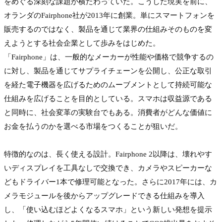
をめぐる深刻な課題が横たわっていた。こうした現実を前に、
オランダのFairphone社が2013年に創業。単にスマートフォンを
販売するのではなく、製品を通じて業界の仕組みそのものを変
えようとする社会企業として歩みをはじめた。
「Fairphone」は、一般的なメーカーが性能や価格で競争するの
に対し、製品を通じてサプライチェーンを公開し、公正な取引
を経た電子機器を広げるためのムーブメントとして持続可能な
仕組みを広げることを目的としている。スマホは収益源である
と同時に、社会変革の実験台でもある。消費者がどんな価値に
お金を払うのかを選べる市場をつくることが狙いだ。

特徴的なのは、長く使える設計。Fairphone 2以降は、壊れやす
いディスプレイを工具なしで交換でき、カメラやスピーカーな
どもドライバー1本で修理可能となった。さらに2017年には、カ
メラモジュールを後からアップグレードできる仕組みを導入
し、「使い込むほどよくなるスマホ」という新しい発想を提示