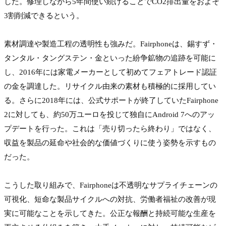
した。修理しながら5年間使い続けることでCO2排出量をおよそ
3割削減できるという。

素材調達や製造工程の透明性も強みだ。Fairphoneは、錫すず・
タンタル・タングステン・金といった紛争鉱物の追跡を可能に
し、2016年には家電メーカーとして初めてフェアトレード認証
の金を調達した。リサイクル由来の素材も積極的に採用してい
る。さらに2018年には、公式サポートが終了していたFairphone 
2に対しても、約50万ユーロを投じて独自にAndroid 7へのアッ
プデートを行った。これは「売り切ったら終わり」ではなく、
収益を製品の延命や社会的な価値づくりに使う姿勢を示すもの
だった。

こうした取り組みで、Fairphoneは不透明なサプライチェーンの
可視化、短命な製品サイクルへの対抗、労働者福祉の改善が現
実に可能なことを示してきた。公正な報酬と持続可能な生産を