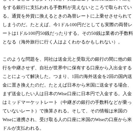
をする銀行に支払われる手数料が見えないところで取られてい
る。通貨を外貨に換えるときの為替レートに上乗せさせられて
しまうのだ。たとえば、今1ドル100円だとしても実際の両替レ
ートは1ドル100円50銭だったりする。その50銭は業者の手数料
となる（海外旅行に行く人はよくわかるかもしれない）。

このような問題を、同社は送金元と受取元の銀行の間に他の銀
行を中継させず、自社が世界中に保有する口座から入出金する
ことによって解決した。つまり、1回の海外送金を2回の国内送
金に置き換えたのだ。たとえば日本から米国に送金する場合、
まず送金したい人は日本のWise口座に日本円で入金する。入金
はミッドマーケットレート（中継ぎの銀行の手数料などが乗っ
ていないレート）で換算される。そして、その情報は米国の
Wiseに連携され、受け取る人の口座に米国のWiseの口座から米
ドルが支払われる。
