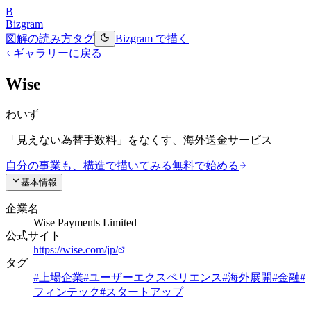
B
Bizgram
図解の読み方
タグ
Bizgram で描く
ギャラリーに戻る
Wise
わいず
「見えない為替手数料」をなくす、海外送金サービス
自分の事業も、構造で描いてみる
無料で始める
基本情報
企業名
Wise Payments Limited
公式サイト
https://wise.com/jp/
タグ
#
上場企業
#
ユーザーエクスペリエンス
#
海外展開
#
金融
#
フィンテック
#
スタートアップ