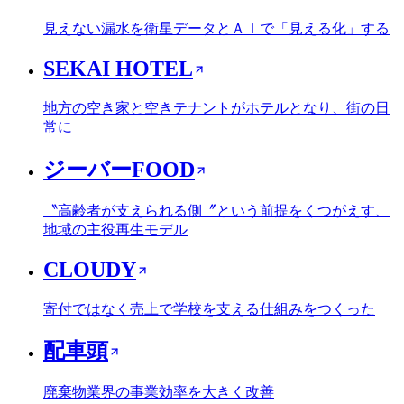
見えない漏水を衛星データとＡＩで「見える化」する
SEKAI HOTEL
地方の空き家と空きテナントがホテルとなり、街の日
常に
ジーバーFOOD
〝高齢者が支えられる側〞という前提をくつがえす、
地域の主役再生モデル
CLOUDY
寄付ではなく売上で学校を支える仕組みをつくった
配車頭
廃棄物業界の事業効率を大きく改善