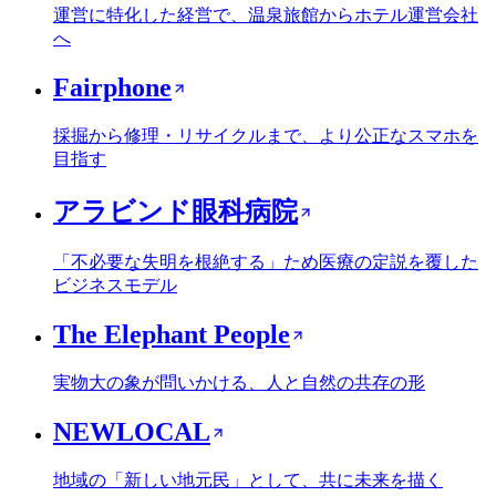
運営に特化した経営で、温泉旅館からホテル運営会社
へ
Fairphone
採掘から修理・リサイクルまで、より公正なスマホを
目指す
アラビンド眼科病院
「不必要な失明を根絶する」ため医療の定説を覆した
ビジネスモデル
The Elephant People
実物大の象が問いかける、人と自然の共存の形
NEWLOCAL
地域の「新しい地元民」として、共に未来を描く