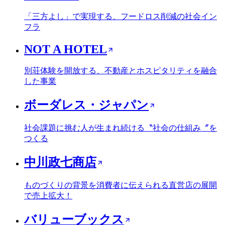
「三方よし」で実現する、フードロス削減の社会イン
フラ
NOT A HOTEL
別荘体験を開放する、不動産とホスピタリティを融合
した事業
ボーダレス・ジャパン
社会課題に挑む人が生まれ続ける〝社会の仕組み〞を
つくる
中川政七商店
ものづくりの背景を消費者に伝えられる直営店の展開
で売上拡大！
バリューブックス