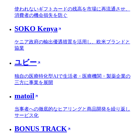
使われないギフトカードの残高を市場に再流通させ、
消費者の機会損失を防ぐ
SOKO Kenya
ケニア政府の輸出優遇措置を活用し、欧米ブランドと
協業
ユビー
独自の医療特化型AIで生活者・医療機関・製薬企業の
三方に事業を展開
matoil
当事者への徹底的なヒアリングと商品開発を繰り返し
サービス化
BONUS TRACK