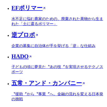
EFポリマー
水不足に悩む農家のための、廃棄された果物から生ま
れた「土に還るポリマー」
逆プロポ
企業の募集に自治体が手を挙げる「逆」な仕組み
HADO
子どもの頃に夢見た〝あの技〞を実現させるテクノス
ポーツ
五常・アンド・カンパニー
〝援助〞から〝事業〞へ。金融の流れを変える日本発
の挑戦