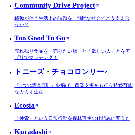
Community Drive Project
移動が伴う生活上の課題を、"疎"な社会でどう支え合
うか？
Too Good To Go
売れ残り食品を「売りたい店」と「欲しい人」とをア
プリでマッチング！
トニーズ・チョコロンリー
「5つの調達原則」を掲げ、農業支援をも行う持続可能
なカカオ生産
Ecosia
「検索」という日常行動を森林再生の仕組みに変えた
Kuradashi