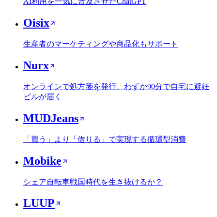
AI利用を一気に普及させたChatGPT
Oisix
生産者のマーケティングや商品化もサポート
Nurx
オンラインで処方箋を発行、わずか90分で自宅に避妊
ピルが届く
MUDJeans
「買う」より「借りる」で実現する循環型消費
Mobike
シェア自転車戦国時代を生き抜けるか？
LUUP