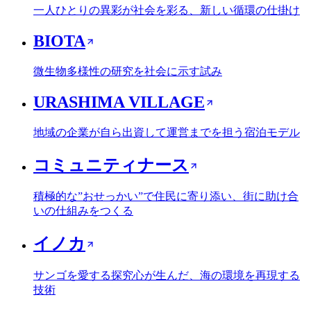
一人ひとりの異彩が社会を彩る、新しい循環の仕掛け
BIOTA
微生物多様性の研究を社会に示す試み
URASHIMA VILLAGE
地域の企業が自ら出資して運営までを担う宿泊モデル
コミュニティナース
積極的な”おせっかい”で住民に寄り添い、街に助け合
いの仕組みをつくる
イノカ
サンゴを愛する探究心が生んだ、海の環境を再現する
技術