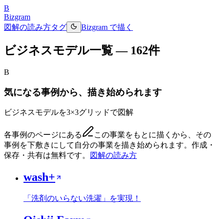
B
Bizgram
図解の読み方
タグ
Bizgram で描く
ビジネスモデル一覧 —
162
件
B
気になる事例から、描き始められます
ビジネスモデルを3×3グリッドで図解
各事例のページにある
この事業をもとに描く
から、その
事例を下敷きにして自分の事業を描き始められます。作成・
保存・共有は無料です。
図解の読み方
wash+
「洗剤のいらない洗濯」を実現！