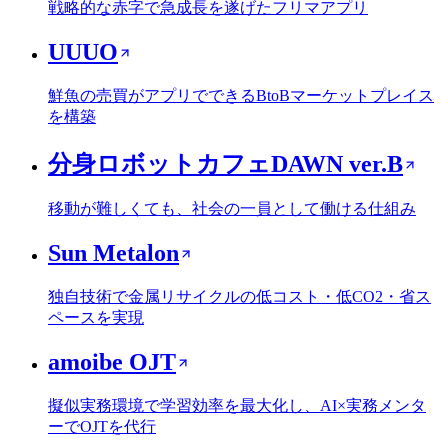
戦略的な赤字で急成長を遂げたフリマアプリ
UUUO
鮮魚の売買がアプリでできるBtoBマーケットプレイス
を構築
分身ロボットカフェDAWN ver.B
移動が難しくても、社会の一員として働ける仕組み
Sun Metalon
独自技術で金属リサイクルの低コスト・低CO2・省ス
ペースを実現
amoibe OJT
擬似実務環境で学習効率を最大化し、AI×実務メンタ
ーでOJTを代行