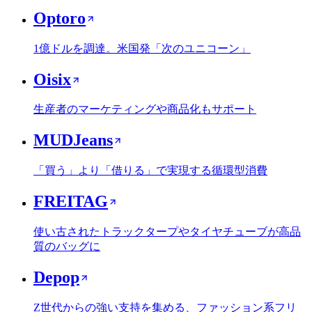
Optoro
1億ドルを調達。米国発「次のユニコーン」
Oisix
生産者のマーケティングや商品化もサポート
MUDJeans
「買う」より「借りる」で実現する循環型消費
FREITAG
使い古されたトラックタープやタイヤチューブが高品
質のバッグに
Depop
Z世代からの強い支持を集める、ファッション系フリ