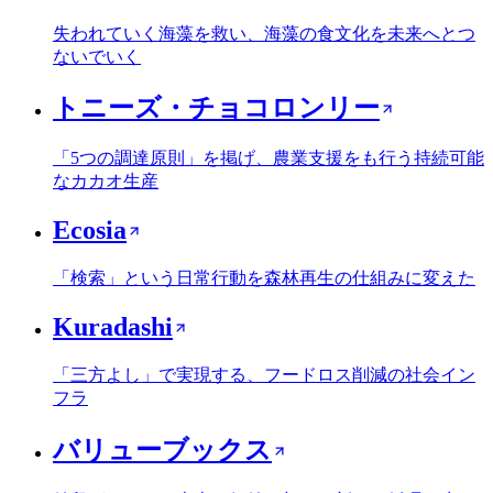
失われていく海藻を救い、海藻の食文化を未来へとつ
ないでいく
トニーズ・チョコロンリー
「5つの調達原則」を掲げ、農業支援をも行う持続可能
なカカオ生産
Ecosia
「検索」という日常行動を森林再生の仕組みに変えた
Kuradashi
「三方よし」で実現する、フードロス削減の社会イン
フラ
バリューブックス