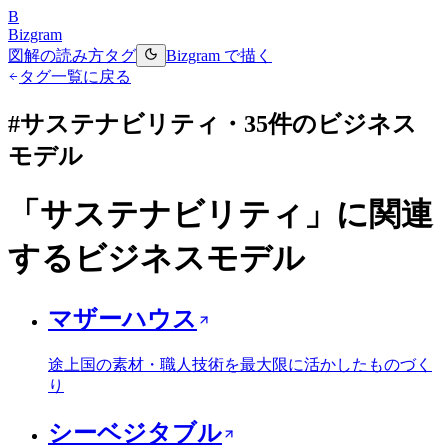
B
Bizgram
図解の読み方
タグ
Bizgram で描く
タグ一覧に戻る
#
サステナビリティ
・
35
件のビジネス
モデル
「
サステナビリティ
」に関連
するビジネスモデル
マザーハウス
途上国の素材・職人技術を最大限に活かしたものづく
り
シーベジタブル