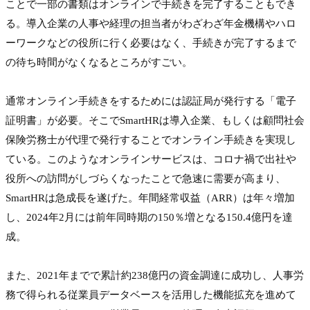
ことで一部の書類はオンラインで手続きを完了することもでき
る。導入企業の人事や経理の担当者がわざわざ年金機構やハロ
ーワークなどの役所に行く必要はなく、手続きが完了するまで
の待ち時間がなくなるところがすごい。

通常オンライン手続きをするためには認証局が発行する「電子
証明書」が必要。そこでSmartHRは導入企業、もしくは顧問社会
保険労務士が代理で発行することでオンライン手続きを実現し
ている。このようなオンラインサービスは、コロナ禍で出社や
役所への訪問がしづらくなったことで急速に需要が高まり、
SmartHRは急成長を遂げた。年間経常収益（ARR）は年々増加
し、2024年2月には前年同時期の150％増となる150.4億円を達
成。

また、2021年までで累計約238億円の資金調達に成功し、人事労
務で得られる従業員データベースを活用した機能拡充を進めて