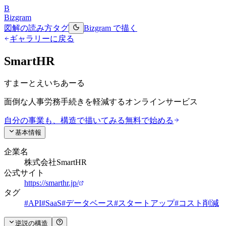
B
Bizgram
図解の読み方
タグ
Bizgram で描く
ギャラリーに戻る
SmartHR
すまーとえいちあーる
面倒な人事労務手続きを軽減するオンラインサービス
自分の事業も、構造で描いてみる
無料で始める
基本情報
企業名
株式会社SmartHR
公式サイト
https://smarthr.jp/
タグ
#
API
#
SaaS
#
データベース
#
スタートアップ
#
コスト削減
逆説の構造