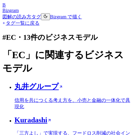
B
Bizgram
図解の読み方
タグ
Bizgram で描く
タグ一覧に戻る
#
EC
・
13
件のビジネスモデル
「
EC
」に関連するビジネス
モデル
丸井グループ
信用を共につくる考え方を、小売と金融の一体化で具
現化
Kuradashi
「三方よし」で実現する、フードロス削減の社会イン