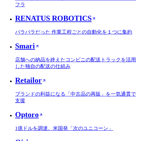
フラ
RENATUS ROBOTICS
バラバラだった 作業工程ごとの自動化を１つに集約
Smari
店舗への納品を終えたコンビニの配送トラックを活用
した独自の配送の仕組み
Retailor
ブランドの利益になる「中古品の再販」を一気通貫で
支援
Optoro
1億ドルを調達。米国発「次のユニコーン」