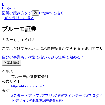
B
Bizgram
図解の読み方
タグ
Bizgram で描く
ギャラリーに戻る
ブルーモ証券
ぶるーもしょうけん
スマホだけでかんたんに米国株投資ができる資産運用アプリ
自分の事業も、構造で描いてみる
無料で始める
基本情報
企業名
ブルーモ証券株式会社
公式サイト
https://bloomo.co.jp/
タグ
#
スタートアップ
#
アプリ
#
金融
#
フィンテック
#
プロダク
トデザイン
#
低価格
#
差別化戦略