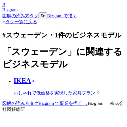
B
Bizgram
図解の読み方
タグ
Bizgram で描く
タグ一覧に戻る
#
スウェーデン
・
1
件のビジネスモデル
「
スウェーデン
」に関連する
ビジネスモデル
IKEA
おしゃれで低価格を実現した家具ブランド
図解の読み方
タグ
Bizgram で事業を描く →
Bizgram — 株式会
社図解総研