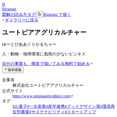
B
Bizgram
図解の読み方
タグ
Bizgram で描く
ギャラリーに戻る
ユートピアアグリカルチャー
ゆーとぴああぐりかるちゃー
人・動物・地球環境に負荷の少ないビジネス
自分の事業も、構造で描いてみる
無料で始める
基本情報
企業名
株式会社ユートピアアグリカルチャー
公式サイト
https://www.utopiaagriculture.com/
タグ
#
お菓子
#
一次産業
#
産学連携
#
グッドデザイン賞
#
環境再
生型農業
#
サステナビリティ
#
スタートアップ