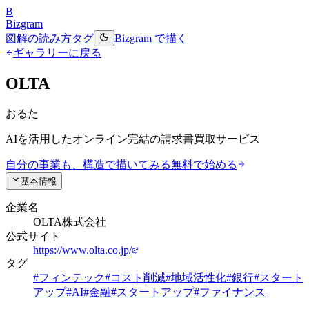
B
Bizgram
図解の読み方
タグ
Bizgram で描く
ギャラリーに戻る
OLTA
おるた
AIを活用したオンライン完結の請求書買取サービス
自分の事業も、構造で描いてみる
無料で始める
基本情報
企業名
OLTA株式会社
公式サイト
https://www.olta.co.jp/
タグ
#
フィンテック
#
コスト削減
#
地域活性化
#
銀行
#
スタート
アップ
#
AI
#
金融
#
スタートアップ
#
ファイナンス