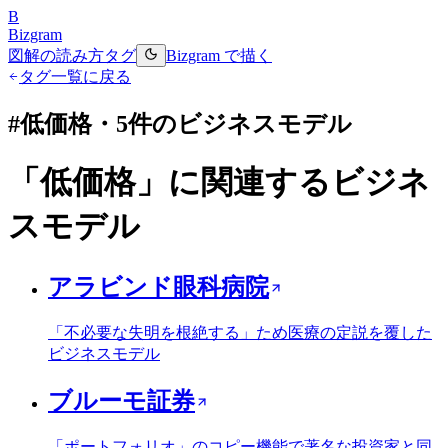
B
Bizgram
図解の読み方
タグ
Bizgram で描く
タグ一覧に戻る
#
低価格
・
5
件のビジネスモデル
「
低価格
」に関連するビジネ
スモデル
アラビンド眼科病院
「不必要な失明を根絶する」ため医療の定説を覆した
ビジネスモデル
ブルーモ証券
「ポートフォリオ」のコピー機能で著名な投資家と同