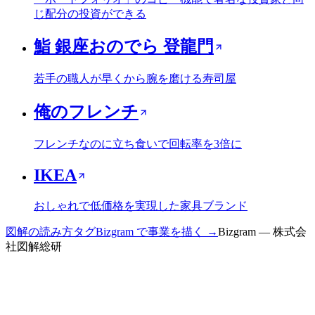
じ配分の投資ができる
鮨 銀座おのでら 登龍門
若手の職人が早くから腕を磨ける寿司屋
俺のフレンチ
フレンチなのに立ち食いで回転率を3倍に
IKEA
おしゃれで低価格を実現した家具ブランド
図解の読み方
タグ
Bizgram で事業を描く →
Bizgram — 株式会
社図解総研