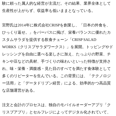
験に頼った属人的な経営が主流だ。その結果、業界全体として
生産性が上がらず、収益率も低いままとなっている。

宮野氏は2014年に株式会社CRISPを創業し、「日本の外食を、
ひっくり返せ。」をパーパスに掲げ、栄養バランスに優れたカ
スタムサラダを提供する飲食チェーン「CRISP SALAD 
WORKS（クリスプサラダワークス）」を展開。トッピングやド
レッシングを自由に選べる楽しさに加え、たっぷりの野菜、チ
キンや豆などの具材、手づくりの味わいといった特徴が支持さ
れ、味・栄養・満腹感・見た目のすべてを満たす食体験として
多くのリピーターを生んでいる。この背景には、「テクノロジ
ー活用」と「データドリブン経営」による、効率的かつ高品質
な店舗運営がある。

注文と会計のプロセスは、独自のモバイルオーダーアプリ「ク
リスプアプリ」とセルフレジによってデジタル化されていて、