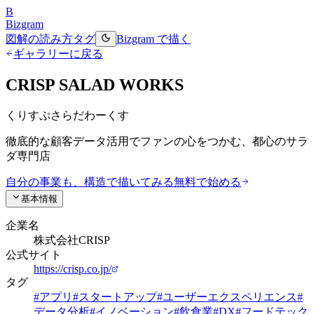
B
Bizgram
図解の読み方
タグ
Bizgram で描く
ギャラリーに戻る
CRISP SALAD WORKS
くりすぷさらだわーくす
徹底的な顧客データ活用でファンの心をつかむ、都心のサラ
ダ専門店
自分の事業も、構造で描いてみる
無料で始める
基本情報
企業名
株式会社CRISP
公式サイト
https://crisp.co.jp/
タグ
#
アプリ
#
スタートアップ
#
ユーザーエクスペリエンス
#
データ分析
#
イノベーション
#
飲食業
#
DX
#
フードテック