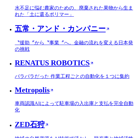
水不足に悩む農家のための、廃棄された果物から生ま
れた「土に還るポリマー」
五常・アンド・カンパニー
〝援助〞から〝事業〞へ。金融の流れを変える日本発
の挑戦
RENATUS ROBOTICS
バラバラだった 作業工程ごとの自動化を１つに集約
Metropolis
車両認識AIによって駐車場の入出庫と支払を完全自動
化
ZED石狩