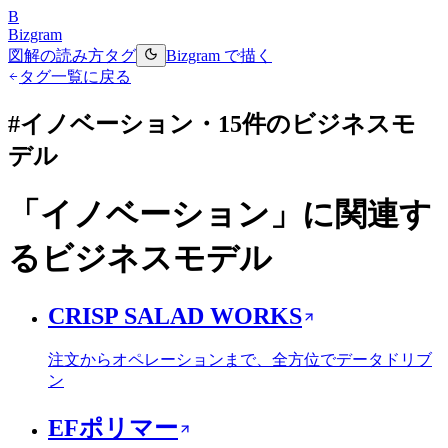
B
Bizgram
図解の読み方
タグ
Bizgram で描く
タグ一覧に戻る
#
イノベーション
・
15
件のビジネスモ
デル
「
イノベーション
」に関連す
るビジネスモデル
CRISP SALAD WORKS
注文からオペレーションまで、全方位でデータドリブ
ン
EFポリマー