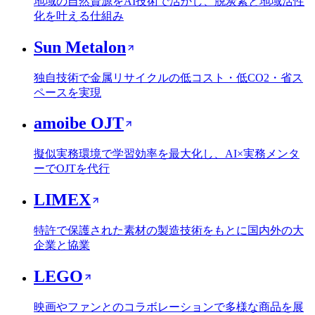
地域の自然資源をAI技術で活かし、脱炭素と地域活性
化を叶える仕組み
Sun Metalon
独自技術で金属リサイクルの低コスト・低CO2・省ス
ペースを実現
amoibe OJT
擬似実務環境で学習効率を最大化し、AI×実務メンタ
ーでOJTを代行
LIMEX
特許で保護された素材の製造技術をもとに国内外の大
企業と協業
LEGO
映画やファンとのコラボレーションで多様な商品を展