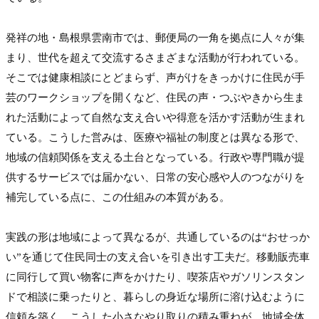
発祥の地・島根県雲南市では、郵便局の一角を拠点に人々が集
まり、世代を超えて交流するさまざまな活動が行われている。
そこでは健康相談にとどまらず、声がけをきっかけに住民が手
芸のワークショップを開くなど、住民の声・つぶやきから生ま
れた活動によって自然な支え合いや得意を活かす活動が生まれ
ている。こうした営みは、医療や福祉の制度とは異なる形で、
地域の信頼関係を支える土台となっている。行政や専門職が提
供するサービスでは届かない、日常の安心感や人のつながりを
補完している点に、この仕組みの本質がある。

実践の形は地域によって異なるが、共通しているのは“おせっか
い”を通じて住民同士の支え合いを引き出す工夫だ。移動販売車
に同行して買い物客に声をかけたり、喫茶店やガソリンスタン
ドで相談に乗ったりと、暮らしの身近な場所に溶け込むように
信頼を築く。こうした小さなやり取りの積み重ねが、地域全体