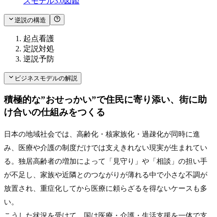
スモデル3.0図鑑
逆説の構造
起点
看護
定説
対処
逆説
予防
ビジネスモデルの解説
積極的な”おせっかい”で住民に寄り添い、街に助
け合いの仕組みをつくる
日本の地域社会では、高齢化・核家族化・過疎化が同時に進
み、医療や介護の制度だけでは支えきれない現実が生まれてい
る。独居高齢者の増加によって「見守り」や「相談」の担い手
が不足し、家族や近隣とのつながりが薄れる中で小さな不調が
放置され、重症化してから医療に頼らざるを得ないケースも多
い。
こうした状況を受けて、国は医療・介護・生活支援を一体で支