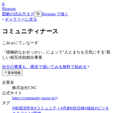
B
Bizgram
図解の読み方
タグ
Bizgram で描く
ギャラリーに戻る
コミュニティナース
こみゅにてぃなーす
「積極的なおせっかい」によって“人とまちを元気にする”新
しい相互扶助創出事業
自分の事業も、構造で描いてみる
無料で始める
基本情報
企業名
株式会社CNC
公式サイト
https://community-nurse.jp/
タグ
#
地域活性化
#
コミュニティ
#
共創
#
自治体
#
福祉
#
ビジネ