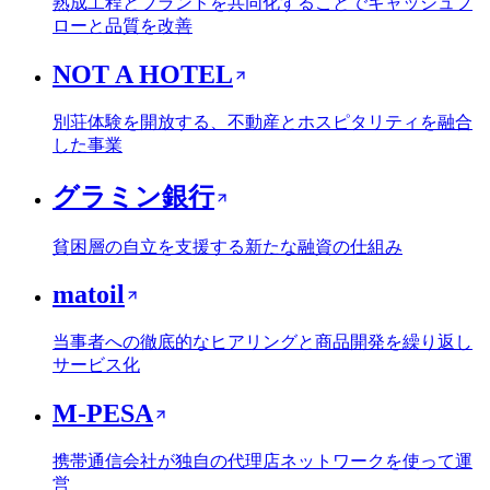
熟成工程とブランドを共同化することでキャッシュフ
ローと品質を改善
NOT A HOTEL
別荘体験を開放する、不動産とホスピタリティを融合
した事業
グラミン銀行
貧困層の自立を支援する新たな融資の仕組み
matoil
当事者への徹底的なヒアリングと商品開発を繰り返し
サービス化
M-PESA
携帯通信会社が独自の代理店ネットワークを使って運
営