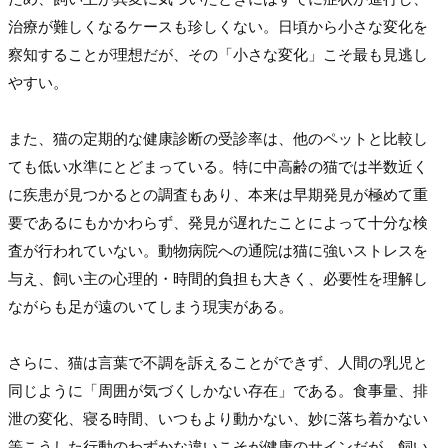
治療が難しくなるケースも珍しくない。日頃から小さな変化を
察知することが理想だが、その「小さな変化」こそ最も見逃し
やすい。

また、猫の定期的な健康診断の受診率は、他のペットと比較し
ても低い水準にとどまっている。特に中高齢の猫では半数近く
に疾患が見つかるとの調査もあり、本来は早期発見が極めて重
要であるにもかかわらず、発見が遅れたことによって十分な検
査が行われていない。動物病院への通院は猫に強いストレスを
与え、飼い主の心理的・時間的負担も大きく、必要性を理解し
ながらも足が遠のいてしまう現実がある。

さらに、猫は言葉で不調を訴えることができず、人間の乳児と
同じように「周囲が気づくしかない存在」である。食事量、排
泄の変化、寝る時間、いつもより動かない、妙に落ち着かない
等こうした行動のわずかな違いこそが健康のサインだが、飼い