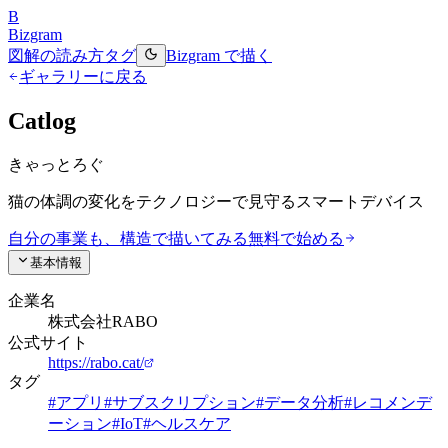
B
Bizgram
図解の読み方
タグ
Bizgram で描く
ギャラリーに戻る
Catlog
きゃっとろぐ
猫の体調の変化をテクノロジーで見守るスマートデバイス
自分の事業も、構造で描いてみる
無料で始める
基本情報
企業名
株式会社RABO
公式サイト
https://rabo.cat/
タグ
#
アプリ
#
サブスクリプション
#
データ分析
#
レコメンデ
ーション
#
IoT
#
ヘルスケア