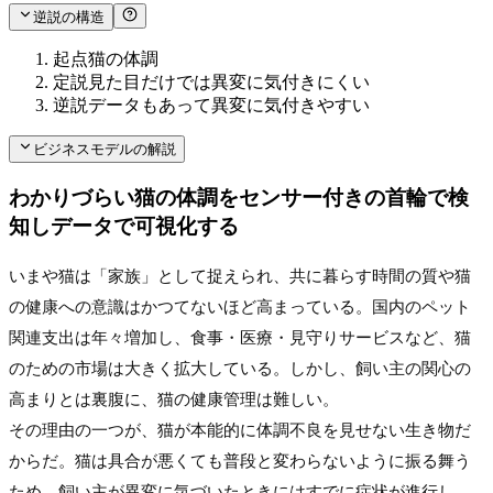
逆説の構造
起点
猫の体調
定説
見た目だけでは異変に気付きにくい
逆説
データもあって異変に気付きやすい
ビジネスモデルの解説
わかりづらい猫の体調をセンサー付きの首輪で検
知しデータで可視化する
いまや猫は「家族」として捉えられ、共に暮らす時間の質や猫
の健康への意識はかつてないほど高まっている。国内のペット
関連支出は年々増加し、食事・医療・見守りサービスなど、猫
のための市場は大きく拡大している。しかし、飼い主の関心の
高まりとは裏腹に、猫の健康管理は難しい。
その理由の一つが、猫が本能的に体調不良を見せない生き物だ
からだ。猫は具合が悪くても普段と変わらないように振る舞う
ため、飼い主が異変に気づいたときにはすでに症状が進行し、