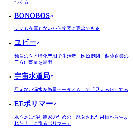
つくる
BONOBOS
レジも在庫もないから接客に専念できる
ユビー
独自の医療特化型AIで生活者・医療機関・製薬企業の
三方に事業を展開
宇宙水道局
見えない漏水を衛星データとＡＩで「見える化」する
EFポリマー
水不足に悩む農家のための、廃棄された果物から生ま
れた「土に還るポリマー」