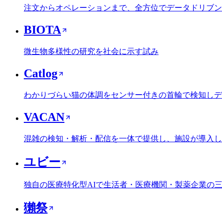
注文からオペレーションまで、全方位でデータドリブン
BIOTA
微生物多様性の研究を社会に示す試み
Catlog
わかりづらい猫の体調をセンサー付きの首輪で検知しデ
VACAN
混雑の検知・解析・配信を一体で提供し、施設が導入し
ユビー
独自の医療特化型AIで生活者・医療機関・製薬企業の
獺祭