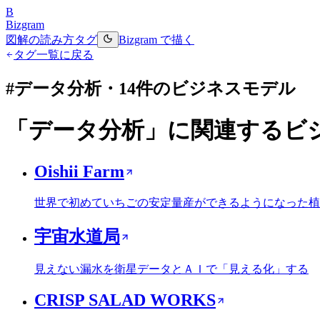
B
Bizgram
図解の読み方
タグ
Bizgram で描く
タグ一覧に戻る
#
データ分析
・
14
件のビジネスモデル
「
データ分析
」に関連するビ
Oishii Farm
世界で初めていちごの安定量産ができるようになった植
宇宙水道局
見えない漏水を衛星データとＡＩで「見える化」する
CRISP SALAD WORKS