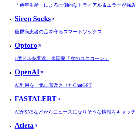
「通年生産」による圧倒的なトライアル＆エラーが強み
Siren Socks
糖尿病患者の足を守るスマートソックス
Optoro
1億ドルを調達。米国発「次のユニコーン」
OpenAI
AI利用を一気に普及させたChatGPT
FASTALERT
AIがSNSなどからニュースになりそうな情報をキャッチ
Atleta