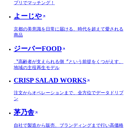
プリでマッチング！
よーじや
京都の美意識を日常に届ける、時代を超えて愛される
商品
ジーバーFOOD
〝高齢者が支えられる側〞という前提をくつがえす、
地域の主役再生モデル
CRISP SALAD WORKS
注文からオペレーションまで、全方位でデータドリブ
ン
茅乃舎
自社で製造から販売、ブランディングまで行い高価格