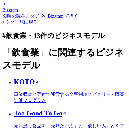
B
Bizgram
図解の読み方
タグ
Bizgram で描く
タグ一覧に戻る
#
飲食業
・
13
件のビジネスモデル
「
飲食業
」に関連するビジネ
スモデル
KOTO
事業収益と寄付で運営する全寮制ホスピタリティ職業
訓練プログラム
Too Good To Go
売れ残り食品を「売りたい店」と「欲しい人」とをア