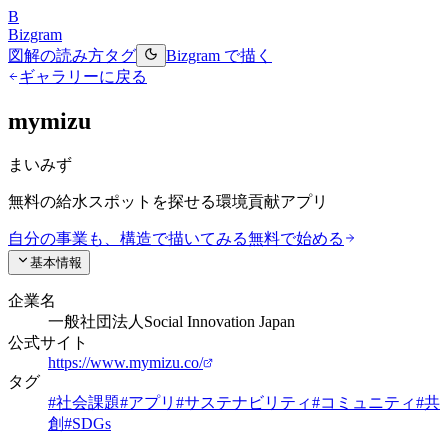
B
Bizgram
図解の読み方
タグ
Bizgram で描く
ギャラリーに戻る
mymizu
まいみず
無料の給水スポットを探せる環境貢献アプリ
自分の事業も、構造で描いてみる
無料で始める
基本情報
企業名
一般社団法人Social Innovation Japan
公式サイト
https://www.mymizu.co/
タグ
#
社会課題
#
アプリ
#
サステナビリティ
#
コミュニティ
#
共
創
#
SDGs