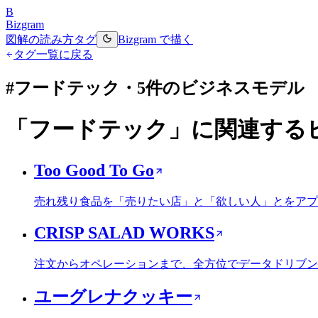
B
Bizgram
図解の読み方
タグ
Bizgram で描く
タグ一覧に戻る
#
フードテック
・
5
件のビジネスモデル
「
フードテック
」に関連する
Too Good To Go
売れ残り食品を「売りたい店」と「欲しい人」とをアプ
CRISP SALAD WORKS
注文からオペレーションまで、全方位でデータドリブン
ユーグレナクッキー