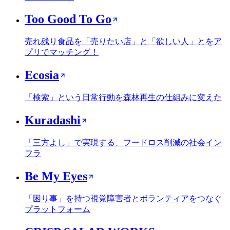
Too Good To Go
売れ残り食品を「売りたい店」と「欲しい人」とをア
プリでマッチング！
Ecosia
「検索」という日常行動を森林再生の仕組みに変えた
Kuradashi
「三方よし」で実現する、フードロス削減の社会イン
フラ
Be My Eyes
「困り事」を持つ視覚障害者とボランティアをつなぐ
プラットフォーム