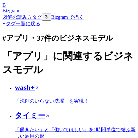
B
Bizgram
図解の読み方
タグ
Bizgram で描く
タグ一覧に戻る
#
アプリ
・
37
件のビジネスモデル
「
アプリ
」に関連するビジネ
スモデル
wash+
「洗剤のいらない洗濯」を実現！
タイミー
「働きたい」と「働いてほしい」を1時間単位で結ぶ新
しい雇用の形