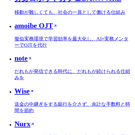
移動が難しくても、社会の一員として働ける仕組み
amoibe OJT
擬似実務環境で学習効率を最大化し、AI×実務メンタ
ーでOJTを代行
note
だれもが発信できる時代に、だれもが続けられる仕組
みを
Wise
送金の中継ぎをする銀行を介さず、余計な手数料と時
間を節約
Nurx