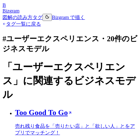
B
Bizgram
図解の読み方
タグ
Bizgram で描く
タグ一覧に戻る
#
ユーザーエクスペリエンス
・
20
件のビ
ジネスモデル
「
ユーザーエクスペリエン
ス
」に関連するビジネスモデ
ル
Too Good To Go
売れ残り食品を「売りたい店」と「欲しい人」とをア
プリでマッチング！