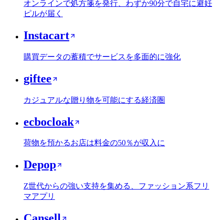
オンラインで処方箋を発行、わずか90分で自宅に避妊
ピルが届く
Instacart
購買データの蓄積でサービスを多面的に強化
giftee
カジュアルな贈り物を可能にする経済圏
ecbocloak
荷物を預かるお店は料金の50％が収入に
Depop
Z世代からの強い支持を集める、ファッション系フリ
マアプリ
Cansell