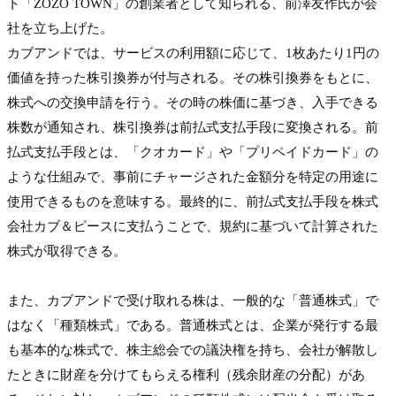
ト「ZOZO TOWN」の創業者として知られる、前澤友作氏が会
社を立ち上げた。
カブアンドでは、サービスの利用額に応じて、1枚あたり1円の
価値を持った株引換券が付与される。その株引換券をもとに、
株式への交換申請を行う。その時の株価に基づき、入手できる
株数が通知され、株引換券は前払式支払手段に変換される。前
払式支払手段とは、「クオカード」や「プリペイドカード」の
ような仕組みで、事前にチャージされた金額分を特定の用途に
使用できるものを意味する。最終的に、前払式支払手段を株式
会社カブ＆ピースに支払うことで、規約に基づいて計算された
株式が取得できる。

また、カブアンドで受け取れる株は、一般的な「普通株式」で
はなく「種類株式」である。普通株式とは、企業が発行する最
も基本的な株式で、株主総会での議決権を持ち、会社が解散し
たときに財産を分けてもらえる権利（残余財産の分配）があ