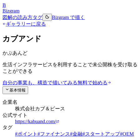
B
Bizgram
図解の読み方
タグ
Bizgram で描く
ギャラリーに戻る
カブアンド
かぶあんど
生活インフラサービスを利用することで未公開株を受け取る
ことができる
自分の事業も、構造で描いてみる
無料で始める
基本情報
企業名
株式会社カブ＆ピース
公式サイト
https://kabuand.com/
タグ
#
ポイント
#
ファイナンス
#
金融
#
スタートアップ
#
OEM