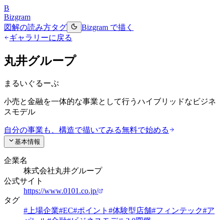
B
Bizgram
図解の読み方
タグ
Bizgram で描く
ギャラリーに戻る
丸井グループ
まるいぐるーぷ
小売と金融を一体的な事業として行うハイブリッドなビジネ
スモデル
自分の事業も、構造で描いてみる
無料で始める
基本情報
企業名
株式会社丸井グループ
公式サイト
https://www.0101.co.jp/
タグ
#
上場企業
#
EC
#
ポイント
#
体験型店舗
#
フィンテック
#
ア