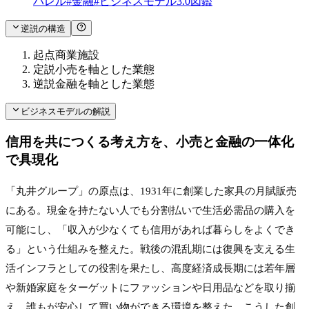
パレル
#
金融
#
ビジネスモデル3.0図鑑
逆説の構造
起点
商業施設
定説
小売を軸とした業態
逆説
金融を軸とした業態
ビジネスモデルの解説
信用を共につくる考え方を、小売と金融の一体化
で具現化
「丸井グループ」の原点は、1931年に創業した家具の月賦販売
にある。現金を持たない人でも分割払いで生活必需品の購入を
可能にし、「収入が少なくても信用があれば暮らしをよくでき
る」という仕組みを整えた。戦後の混乱期には復興を支える生
活インフラとしての役割を果たし、高度経済成長期には若年層
や新婚家庭をターゲットにファッションや日用品などを取り揃
え、誰もが安心して買い物ができる環境を整えた。こうした創