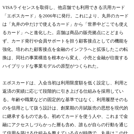
VISAライセンスを取得し、他店舗でも利用できる汎用カード
「エポスカード」を2006年に発行。これにより、丸井のカード
は「丸井の中だけで使えるカード」から「世界中どこでも使え
るカード」へと進化した。店舗は商品の販売拠点にとどまら
ず、カード発行や会員サポートを担う顧客接点としての機能を
強化。培われた顧客接点を金融のインフラへと拡張したこの転
換は、同社の事業構造を根本から変え、小売と金融が往復する
ハイブリッドな事業モデルの原型がつくられた。

エポスカードは、入会当初は利用限度額を低く設定し、利用と
返済の実績に応じて段階的に引き上げる仕組みを採用してい
る。年齢や職業などの固定的な基準ではなく、利用履歴そのも
のを信用として扱う設計は、創業期の月賦販売の思想を現代的
に継承するものである。初めてカードを使う人や、これまで金
融にアクセスしづらかった層も含め、誰もが自らの行動を通じ
て信用を築ける仕組みを整えている点が特徴で、丸井はこの仕