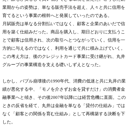
業期からの姿勢は、単なる販売手法を超え、人々と共に信用を
育てるという事業の根幹へと発展していったのである。
月賦販売は単なる分割払いではなく、顧客と企業のあいだで信
用を築く仕組みだった。商品を購入し、期日どおりに支払うこ
とで顧客は信用され、次の取引へとつながっていく。信用を一
方的に与えるのではなく、利用を通じて共に積み上げていく。
この考え方は、後のクレジットカード事業に受け継がれ、丸井
グループの事業構造を支える礎いしずえとなった。

しかし、バブル崩壊後の1990年代、消費の低迷と共に丸井の業
績が悪化する中、「モノを介さずお金を貸すだけ」の消費者金
融事業へと傾き、その後2007年以降には経営危機に直面。この
ときの反省を経て、丸井は金融を単なる「貸付の仕組み」では
なく「顧客との関係を育む仕組み」として再構築する決断を下
した。
