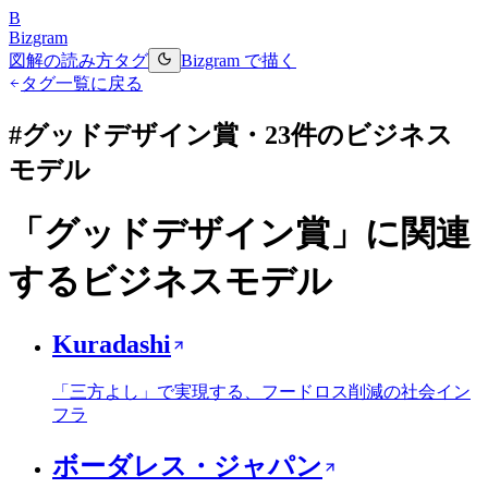
B
Bizgram
図解の読み方
タグ
Bizgram で描く
タグ一覧に戻る
#
グッドデザイン賞
・
23
件のビジネス
モデル
「
グッドデザイン賞
」に関連
するビジネスモデル
Kuradashi
「三方よし」で実現する、フードロス削減の社会イン
フラ
ボーダレス・ジャパン