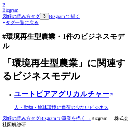
B
Bizgram
図解の読み方
タグ
Bizgram で描く
タグ一覧に戻る
#
環境再生型農業
・
1
件のビジネスモデ
ル
「
環境再生型農業
」に関連す
るビジネスモデル
ユートピアアグリカルチャー
人・動物・地球環境に負荷の少ないビジネス
図解の読み方
タグ
Bizgram で事業を描く →
Bizgram — 株式会
社図解総研