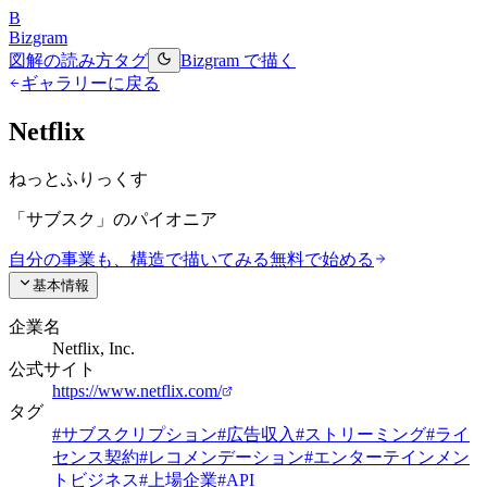
B
Bizgram
図解の読み方
タグ
Bizgram で描く
ギャラリーに戻る
Netflix
ねっとふりっくす
「サブスク」のパイオニア
自分の事業も、構造で描いてみる
無料で始める
基本情報
企業名
Netflix, Inc.
公式サイト
https://www.netflix.com/
タグ
#
サブスクリプション
#
広告収入
#
ストリーミング
#
ライ
センス契約
#
レコメンデーション
#
エンターテインメン
トビジネス
#
上場企業
#
API