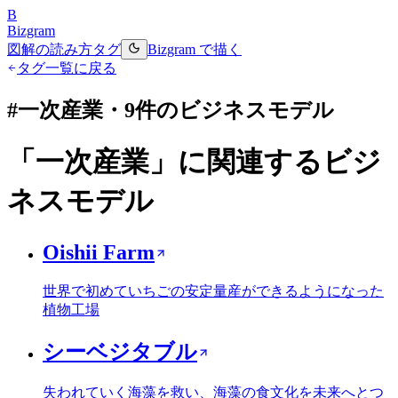
B
Bizgram
図解の読み方
タグ
Bizgram で描く
タグ一覧に戻る
#
一次産業
・
9
件のビジネスモデル
「
一次産業
」に関連するビジ
ネスモデル
Oishii Farm
世界で初めていちごの安定量産ができるようになった
植物工場
シーベジタブル
失われていく海藻を救い、海藻の食文化を未来へとつ