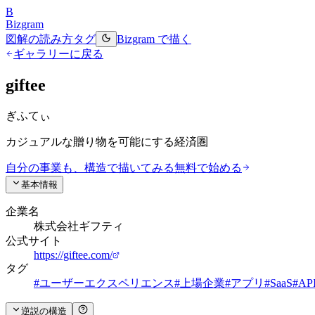
B
Bizgram
図解の読み方
タグ
Bizgram で描く
ギャラリーに戻る
giftee
ぎふてぃ
カジュアルな贈り物を可能にする経済圏
自分の事業も、構造で描いてみる
無料で始める
基本情報
企業名
株式会社ギフティ
公式サイト
https://giftee.com/
タグ
#
ユーザーエクスペリエンス
#
上場企業
#
アプリ
#
SaaS
#
AP
逆説の構造