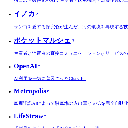
独自の医療特化型AIで生活者・医療機関・製薬企業の
イノカ
サンゴを愛する探究心が生んだ、海の環境を再現する技
ポケットマルシェ
生産者と消費者の直接コミュニケーションがサービスの
OpenAI
AI利用を一気に普及させたChatGPT
Metropolis
車両認識AIによって駐車場の入出庫と支払を完全自動
LifeStraw