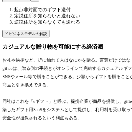
起点
非対面でのギフト送付
定説
住所を知らないと送れない
逆説
住所を知らなくても送れる
ビジネスモデルの解説
カジュアルな贈り物を可能にする経済圏
お礼や挨拶など、折に触れて人はなにかを贈る。言葉だけではな
gifteeは、贈る側の手続きがオンラインで完結するカジュアル
SNSやメール等で贈ることができる。少額からギフトを贈るこ
商品と引き換えできる。

同社はこれを「eギフト」と呼ぶ。提携企業が商品を提供し、gift
築したギフト用SaaSをシステムとして提供し、利用料を受け取
安全性が担保されるという利点もある。
