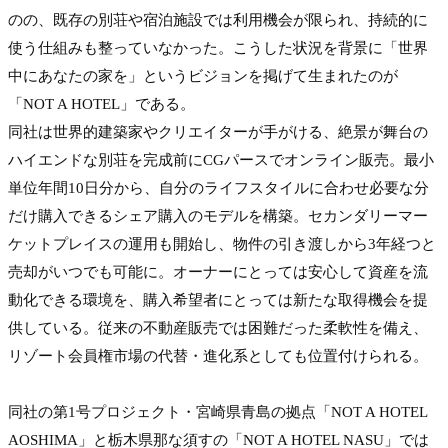
のの、既存の別荘や宿泊施設では利用機会が限られ、持続的に
使う仕組みも整っていなかった。こうした状況を背景に「世界
中にあなたの家を」というビジョンを掲げて生まれたのが
「NOT A HOTEL」である。
同社は世界的建築家やクリエイターが手がける、絶景が舞台の
ハイエンドな別荘を完成前にCGパースでオンライン販売。最小
単位年間10日分から、自分のライフスタイルに合わせ必要な分
だけ購入できるシェア購入のモデルを構築。セカンダリーマー
ケットプレイスの運用も開始し、物件の引き渡しから3年経つと
売却がいつでも可能に。オーナーにとっては安心して資産を流
動化できる環境を、購入希望者にとっては新たな取得機会を提
供している。従来の不動産販売では困難だった柔軟性を備え、
リゾート会員権市場の代替・進化系としても位置付けられる。

同社の第1号プロジェクト・宮崎県青島の拠点「NOT A HOTEL 
AOSHIMA」と栃木県那な須すの「NOT A HOTEL NASU」では