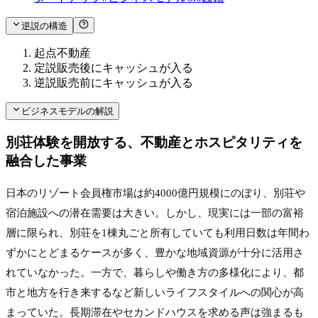
逆説の構造
起点
不動産
定説
販売後にキャッシュが入る
逆説
販売前にキャッシュが入る
ビジネスモデルの解説
別荘体験を開放する、不動産とホスピタリティを
融合した事業
日本のリゾート会員権市場は約4000億円規模にのぼり、別荘や
宿泊施設への潜在需要は大きい。しかし、現実には一部の富裕
層に限られ、別荘を1棟丸ごと所有していても利用日数は年間わ
ずかにとどまるケースが多く、豊かな地域資源が十分に活用さ
れていなかった。一方で、暮らしや働き方の多様化により、都
市と地方を行き来するなど新しいライフスタイルへの関心が高
まっていた。長期滞在やセカンドハウスを求める声は強まるも