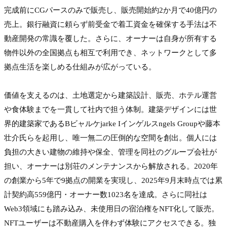
完成前にCGパースのみで販売し、販売開始約2か月で40億円の
売上。銀行融資に頼らず前受金で着工資金を確保する手法は不
動産開発の常識を覆した。さらに、オーナーは自身が所有する
物件以外の全国拠点も相互で利用でき、ネットワークとして多
拠点生活を楽しめる仕組みが広がっている。

価値を支えるのは、土地選定から建築設計、販売、ホテル運営
や食体験までを一貫して社内で担う体制。建築デザインには世
界的建築家であるBビャルケjarke Iインゲルスngels Groupや藤本
壮介氏らを起用し、唯一無二の圧倒的な空間を創出。個人には
負担の大きい建物の維持や保全、管理を同社のグループ会社が
担い、オーナーは別荘のメンテナンスから解放される。2020年
の創業から5年で9拠点の開業を実現し、2025年9月末時点では累
計契約高559億円・オーナー数1023名を達成。さらに同社は
Web3領域にも踏み込み、未使用日の宿泊権をNFT化して販売。
NFTユーザーは不動産購入を伴わず体験にアクセスできる。独