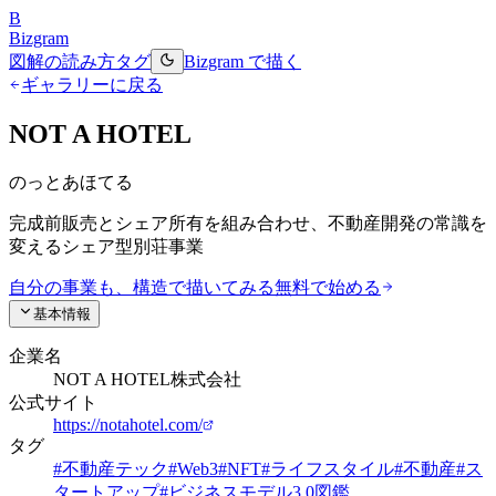
B
Bizgram
図解の読み方
タグ
Bizgram で描く
ギャラリーに戻る
NOT A HOTEL
のっとあほてる
完成前販売とシェア所有を組み合わせ、不動産開発の常識を
変えるシェア型別荘事業
自分の事業も、構造で描いてみる
無料で始める
基本情報
企業名
NOT A HOTEL株式会社
公式サイト
https://notahotel.com/
タグ
#
不動産テック
#
Web3
#
NFT
#
ライフスタイル
#
不動産
#
ス
タートアップ
#
ビジネスモデル3.0図鑑