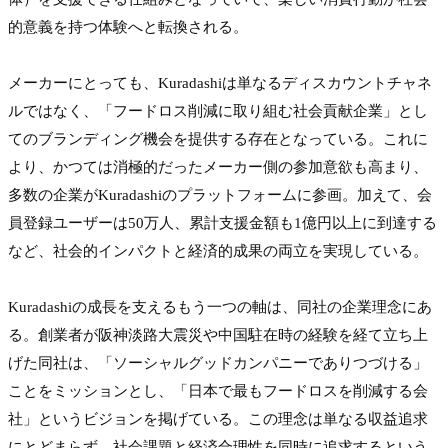
的意義を持つ体験へと転換される。

メーカーにとっても、Kuradashiは単なるディスカウントチャネ
ルではなく、「フードロス削減に取り組む社会貢献企業」とし
てのブランディング機会を提供する存在となっている。これに
より、かつては消極的だったメーカー側の参加意欲も高まり、
多数の企業がKuradashiのプラットフォームに参画。加えて、会
員登録ユーザーは50万人、累計支援金額も1億円以上に到達する
など、社会的インパクトと経済的成果の両立を実現している。

Kuradashiの成長を支えるもう一つの軸は、同社の企業理念にあ
る。創業者が阪神淡路大震災や中国駐在時の経験を経て立ち上
げた同社は、「ソーシャルグッドカンパニーでありつづける」
ことをミッションとし、「日本で最もフードロスを削減する会
社」というビジョンを掲げている。この理念は単なる収益追求
にとどまらず、社会課題と経済合理性を同時に追求するという