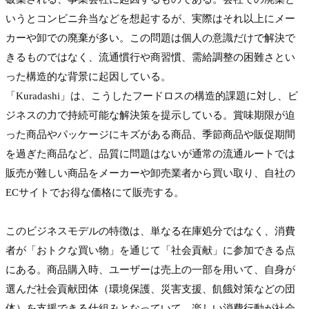
いうとコンビニ弁当などを想起するが、実際はそれ以上にメー
カーや卸での廃棄が多い。この問題は個人の意識だけで解決で
きるものではなく、流通慣行や商習慣、需給調整の困難さとい
った構造的な背景に起因している。
「Kuradashi」は、こうしたフードロスの構造的課題に対し、ビ
ジネスの力で持続可能な解決策を提示している。賞味期限が迫
った商品やパッケージにキズがある商品、季節商品や販促期間
を過ぎた商品など、品質に問題はないが通常の流通ルートでは
販売が難しい商品をメーカーや卸売業者から買い取り、自社の
ECサイトでお得な価格にて販売する。

このビジネスモデルの特徴は、単なる在庫処分ではなく、消費
者が「おトクな買い物」を通じて「社会貢献」に参加できる点
にある。商品購入時、ユーザーは売上の一部を用いて、自身が
選んだ社会貢献団体（環境保護、災害支援、飢餓対策などの団
体）を支援できる仕組みとなっていて、楽しい消費行動が社会