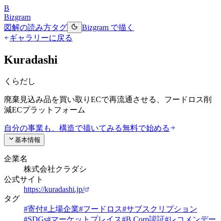
B
Bizgram
図解の読み方
タグ
Bizgram で描く
ギャラリーに戻る
Kuradashi
くらだし
廃棄見込み品を買い取りECで再流通させる、フードロス削
減ECプラットフォーム
自分の事業も、構造で描いてみる
無料で始める
基本情報
企業名
株式会社クラダシ
公式サイト
https://kuradashi.jp/
タグ
#
寄付
#
上場企業
#
フードロス
#
サブスクリプション
#
SDGs
#
マーケットプレイス
#
B Corp認証
#
レコメンデー