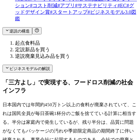
ション
#
コスト削減
#
アプリ
#
サステナビリティ
#
EC
#
グ
ッドデザイン賞
#
スタートアップ
#
ビジネスモデル3.0図
鑑
逆説の構造
起点
食料品
定説
新品を買う
逆説
廃棄見込み品を買う
ビジネスモデルの解説
「三方よし」で実現する、フードロス削減の社会
インフラ
日本国内では年間約450万トン以上の食料が廃棄されていて、こ
れは国民全員が毎日茶碗1杯分のご飯を捨てている計算に相当す
る。半分は家庭内で発生しているが、残り半分は、品質に問題
がなくてもパッケージの汚れや季節限定商品の期間終了に伴い
破棄される、事業会社に起因するものである。会社での廃棄と