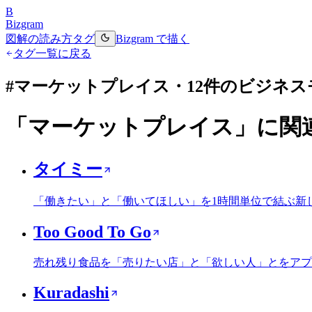
B
Bizgram
図解の読み方
タグ
Bizgram で描く
タグ一覧に戻る
#
マーケットプレイス
・
12
件のビジネス
「
マーケットプレイス
」に関
タイミー
「働きたい」と「働いてほしい」を1時間単位で結ぶ新
Too Good To Go
売れ残り食品を「売りたい店」と「欲しい人」とをアプ
Kuradashi