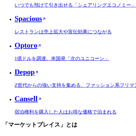
いつでも預けて引き出せる「シェアリングエコノミー」
Spacious
レストランは売上拡大や宣伝効果につながる
Optoro
1億ドルを調達。米国発「次のユニコーン」
Depop
Z世代からの強い支持を集める、ファッション系フリマ
Cansell
宿泊権利を購入した人はお得な価格で泊まれる
「
マーケットプレイス
」とは