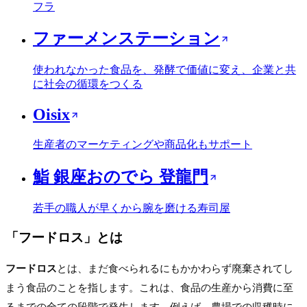
フラ
ファーメンステーション
使われなかった食品を、発酵で価値に変え、企業と共
に社会の循環をつくる
Oisix
生産者のマーケティングや商品化もサポート
鮨 銀座おのでら 登龍門
若手の職人が早くから腕を磨ける寿司屋
「
フードロス
」とは
フードロス
とは、まだ食べられるにもかかわらず廃棄されてし
まう食品のことを指します。これは、食品の生産から消費に至
るまでの全ての段階で発生します。例えば、農場での収穫時に