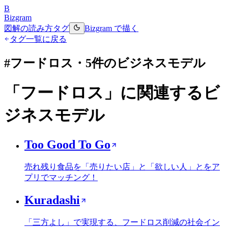
B
Bizgram
図解の読み方
タグ
Bizgram で描く
タグ一覧に戻る
#
フードロス
・
5
件のビジネスモデル
「
フードロス
」に関連するビ
ジネスモデル
Too Good To Go
売れ残り食品を「売りたい店」と「欲しい人」とをア
プリでマッチング！
Kuradashi
「三方よし」で実現する、フードロス削減の社会イン