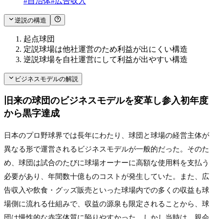
#
自治体
#
広告収入
逆説の構造
起点
球団
定説
球場は他社運営のため利益が出にくい構造
逆説
球場を自社運営にして利益が出やすい構造
ビジネスモデルの解説
旧来の球団のビジネスモデルを変革し参入初年度
から黒字達成
日本のプロ野球界では長年にわたり、球団と球場の経営主体が
異なる形で運営されるビジネスモデルが一般的だった。そのた
め、球団は試合のたびに球場オーナーに高額な使用料を支払う
必要があり、年間数十億ものコストが発生していた。また、広
告収入や飲食・グッズ販売といった球場内での多くの収益も球
場側に流れる仕組みで、収益の源泉も限定されることから、球
団は慢性的な赤字体質に陥りやすかった。しかし当時は、親会