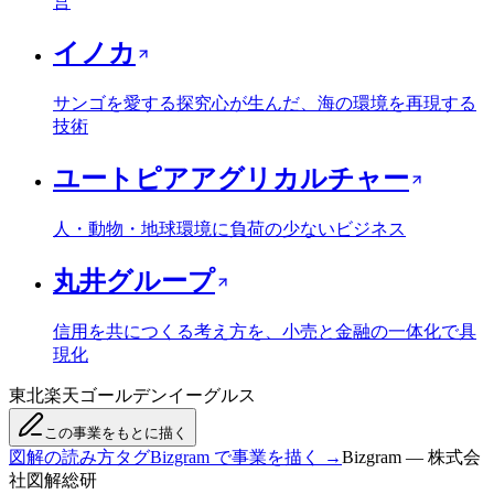
営
イノカ
サンゴを愛する探究心が生んだ、海の環境を再現する
技術
ユートピアアグリカルチャー
人・動物・地球環境に負荷の少ないビジネス
丸井グループ
信用を共につくる考え方を、小売と金融の一体化で具
現化
東北楽天ゴールデンイーグルス
この事業をもとに描く
図解の読み方
タグ
Bizgram で事業を描く →
Bizgram — 株式会
社図解総研