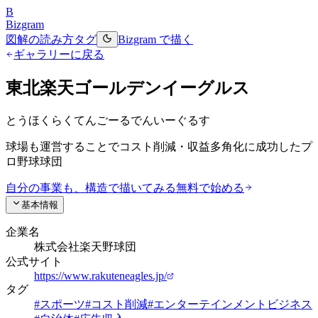
B
Bizgram
図解の読み方
タグ
Bizgram で描く
ギャラリーに戻る
東北楽天ゴールデンイーグルス
とうほくらくてんごーるでんいーぐるす
球場も運営することでコスト削減・収益多角化に成功したプ
ロ野球球団
自分の事業も、構造で描いてみる
無料で始める
基本情報
企業名
株式会社楽天野球団
公式サイト
https://www.rakuteneagles.jp/
タグ
#
スポーツ
#
コスト削減
#
エンターテインメントビジネス