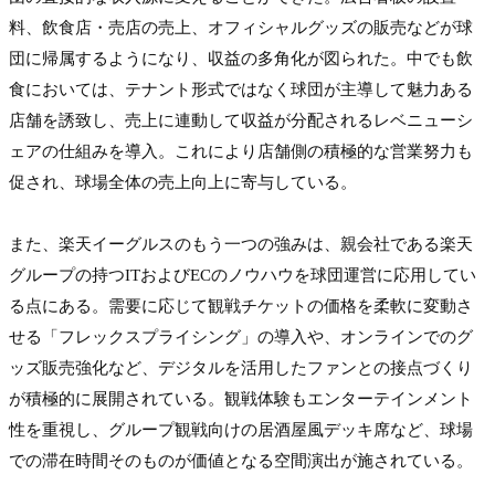
料、飲食店・売店の売上、オフィシャルグッズの販売などが球
団に帰属するようになり、収益の多角化が図られた。中でも飲
食においては、テナント形式ではなく球団が主導して魅力ある
店舗を誘致し、売上に連動して収益が分配されるレベニューシ
ェアの仕組みを導入。これにより店舗側の積極的な営業努力も
促され、球場全体の売上向上に寄与している。

また、楽天イーグルスのもう一つの強みは、親会社である楽天
グループの持つITおよびECのノウハウを球団運営に応用してい
る点にある。需要に応じて観戦チケットの価格を柔軟に変動さ
せる「フレックスプライシング」の導入や、オンラインでのグ
ッズ販売強化など、デジタルを活用したファンとの接点づくり
が積極的に展開されている。観戦体験もエンターテインメント
性を重視し、グループ観戦向けの居酒屋風デッキ席など、球場
での滞在時間そのものが価値となる空間演出が施されている。
