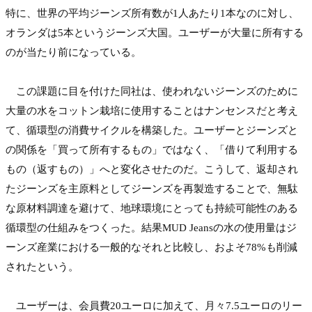
特に、世界の平均ジーンズ所有数が1人あたり1本なのに対し、
オランダは5本というジーンズ大国。ユーザーが大量に所有する
のが当たり前になっている。

　この課題に目を付けた同社は、使われないジーンズのために
大量の水をコットン栽培に使用することはナンセンスだと考え
て、循環型の消費サイクルを構築した。ユーザーとジーンズと
の関係を「買って所有するもの」ではなく、「借りて利用する
もの（返すもの）」へと変化させたのだ。こうして、返却され
たジーンズを主原料としてジーンズを再製造することで、無駄
な原材料調達を避けて、地球環境にとっても持続可能性のある
循環型の仕組みをつくった。結果MUD Jeansの水の使用量はジ
ーンズ産業における一般的なそれと比較し、およそ78%も削減
されたという。

　ユーザーは、会員費20ユーロに加えて、月々7.5ユーロのリー