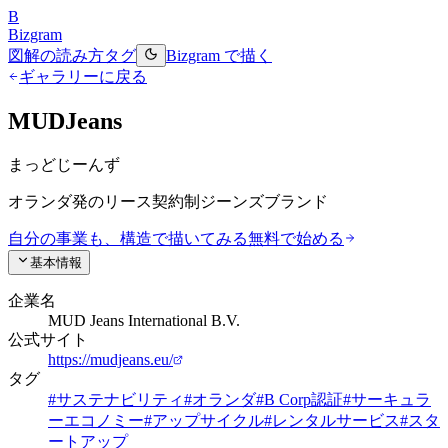
B
Bizgram
図解の読み方
タグ
Bizgram で描く
ギャラリーに戻る
MUDJeans
まっどじーんず
オランダ発のリース契約制ジーンズブランド
自分の事業も、構造で描いてみる
無料で始める
基本情報
企業名
MUD Jeans International B.V.
公式サイト
https://mudjeans.eu/
タグ
#
サステナビリティ
#
オランダ
#
B Corp認証
#
サーキュラ
ーエコノミー
#
アップサイクル
#
レンタルサービス
#
スタ
ートアップ