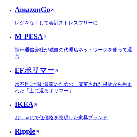
AmazonGo
レジをなくして会計ストレスフリーに
M-PESA
携帯通信会社が独自の代理店ネットワークを使って運
営
EFポリマー
水不足に悩む農家のための、廃棄された果物から生ま
れた「土に還るポリマー」
IKEA
おしゃれで低価格を実現した家具ブランド
Ripple