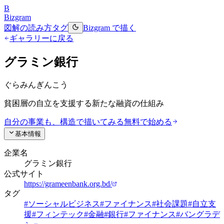
B
Bizgram
図解の読み方
タグ
Bizgram で描く
ギャラリーに戻る
グラミン銀行
ぐらみんぎんこう
貧困層の自立を支援する新たな融資の仕組み
自分の事業も、構造で描いてみる
無料で始める
基本情報
企業名
グラミン銀行
公式サイト
https://grameenbank.org.bd/
タグ
#
ソーシャルビジネス
#
ファイナンス
#
社会課題
#
自立支
援
#
フィンテック
#
金融
#
銀行
#
ファイナンス
#
バングラデ