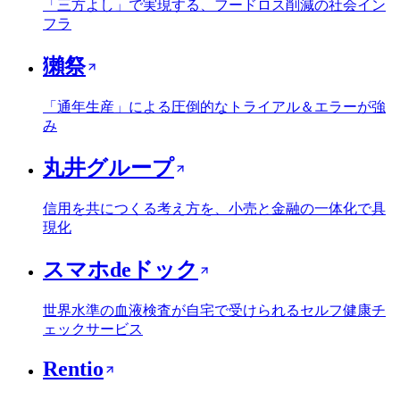
「三方よし」で実現する、フードロス削減の社会イン
フラ
獺祭
「通年生産」による圧倒的なトライアル＆エラーが強
み
丸井グループ
信用を共につくる考え方を、小売と金融の一体化で具
現化
スマホdeドック
世界水準の血液検査が自宅で受けられるセルフ健康チ
ェックサービス
Rentio