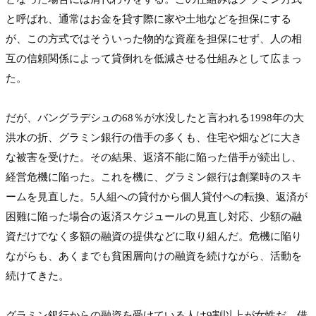
と呼ばれ、通常はお金を貸す際に家や土地などを担保にする
が、この方式ではそういった物的な資産を担保にせず、人の相
互の信頼関係によって貸倒れを低減させる仕組みとして広まっ
た。

だが、バングラデシュの68％が水没したと言われる1998年の大
洪水の折、グラミン銀行の借手の多くも、住宅や畑などに大き
な被害を受けた。その結果、返済不能に陥った借手が続出し、
経営危機に陥った。これを機に、グラミン銀行は創業時のスキ
ームを見直した。5人組への貸付から個人貸付への転換、返済が
困難に陥った場合の返済スケジュールの見直し対応、少額の融
資だけでなく多額の融資の提供などに取り組んだ。危機に陥り
ながらも、あくまでも貧困層向けの融資を続けながら、活動を
続けてきた。

グラミン銀行からの融資を受けている人は9割以上が女性だ。借