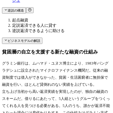
シュ
逆説の構造
起点
融資
定説
返済できる人に貸す
逆説
返済できるように助ける
ビジネスモデルの解説
貧困層の自立を支援する新たな融資の仕組み
グラミン銀行は、ムハマド・ユヌス博士により、1983年バング
ラデシュに設立されたマイクロファイナンス機関だ。従来の融
資制度では借入ができなかった、貧困・生活困窮者に無担保で
融資を行い、ほとんど貸倒れのない実績を上げている。
立ち上げ当初から高い返済実績を実現したのが、独自の融資の
スキームだ。借りるにあたって、5人組というグループをつくっ
てくれる人を見つける必要がある。5人のうち、誰かが返済不能
となった場合には肩代わりをする。この仕組みはグラミン方式