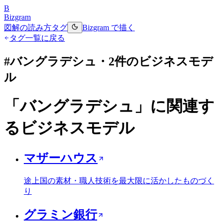
B
Bizgram
図解の読み方
タグ
Bizgram で描く
タグ一覧に戻る
#
バングラデシュ
・
2
件のビジネスモデ
ル
「
バングラデシュ
」に関連す
るビジネスモデル
マザーハウス
途上国の素材・職人技術を最大限に活かしたものづく
り
グラミン銀行