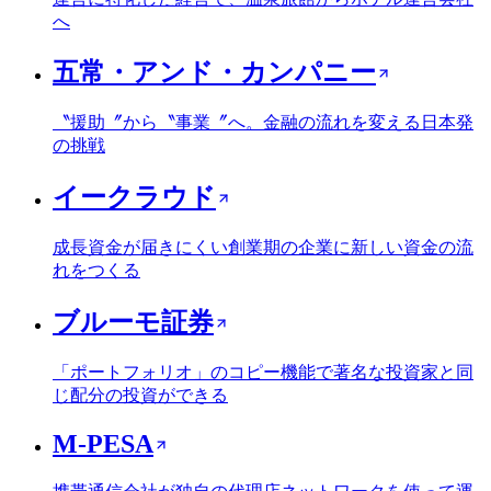
へ
五常・アンド・カンパニー
〝援助〞から〝事業〞へ。金融の流れを変える日本発
の挑戦
イークラウド
成長資金が届きにくい創業期の企業に新しい資金の流
れをつくる
ブルーモ証券
「ポートフォリオ」のコピー機能で著名な投資家と同
じ配分の投資ができる
M-PESA