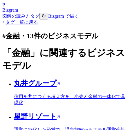
B
Bizgram
図解の読み方
タグ
Bizgram で描く
タグ一覧に戻る
#
金融
・
13
件のビジネスモデル
「
金融
」に関連するビジネス
モデル
丸井グループ
信用を共につくる考え方を、小売と金融の一体化で具
現化
星野リゾート
運営に特化した経営で、温泉旅館からホテル運営会社