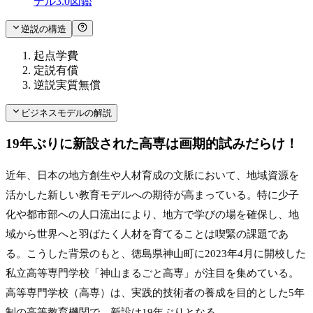
デル3.0図鑑
逆説の構造
起点
学費
定説
有償
逆説
実質無償
ビジネスモデルの解説
19年ぶりに新設された高専は画期的試みだらけ！
近年、日本の地方創生や人材育成の文脈において、地域資源を
活かした新しい教育モデルへの期待が高まっている。特に少子
化や都市部への人口流出により、地方で学びの場を確保し、地
域から世界へと羽ばたく人材を育てることは喫緊の課題であ
る。こうした背景のもと、徳島県神山町に2023年4月に開校した
私立高等専門学校「神山まるごと高専」が注目を集めている。
高等専門学校（高専）は、実践的技術者の養成を目的とした5年
制の高等教育機関で、新設は19年ぶりとなる。