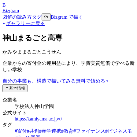
B
Bizgram
図解の読み方
タグ
Bizgram で描く
ギャラリーに戻る
神山まるごと高専
かみやままるごとこうせん
企業からの寄付金の運用益により、学費実質無償で学べる新
しい学校
自分の事業も、構造で描いてみる
無料で始める
基本情報
企業名
学校法人神山学園
公式サイト
https://kamiyama.ac.jp/
タグ
#
寄付
#
共創
#
産学連携
#
教育
#
ファイナンス
#
ビジネスモ