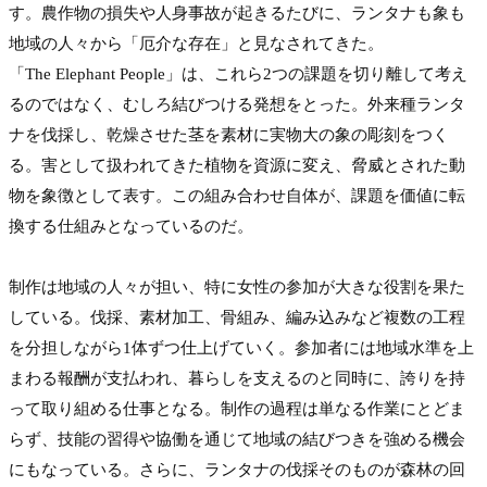
す。農作物の損失や人身事故が起きるたびに、ランタナも象も
地域の人々から「厄介な存在」と見なされてきた。
「The Elephant People」は、これら2つの課題を切り離して考え
るのではなく、むしろ結びつける発想をとった。外来種ランタ
ナを伐採し、乾燥させた茎を素材に実物大の象の彫刻をつく
る。害として扱われてきた植物を資源に変え、脅威とされた動
物を象徴として表す。この組み合わせ自体が、課題を価値に転
換する仕組みとなっているのだ。

制作は地域の人々が担い、特に女性の参加が大きな役割を果た
している。伐採、素材加工、骨組み、編み込みなど複数の工程
を分担しながら1体ずつ仕上げていく。参加者には地域水準を上
まわる報酬が支払われ、暮らしを支えるのと同時に、誇りを持
って取り組める仕事となる。制作の過程は単なる作業にとどま
らず、技能の習得や協働を通じて地域の結びつきを強める機会
にもなっている。さらに、ランタナの伐採そのものが森林の回