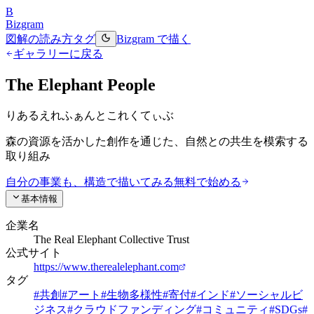
B
Bizgram
図解の読み方
タグ
Bizgram で描く
ギャラリーに戻る
The Elephant People
りあるえれふぁんとこれくてぃぶ
森の資源を活かした創作を通じた、自然との共生を模索する
取り組み
自分の事業も、構造で描いてみる
無料で始める
基本情報
企業名
The Real Elephant Collective Trust
公式サイト
https://www.therealelephant.com
タグ
#
共創
#
アート
#
生物多様性
#
寄付
#
インド
#
ソーシャルビ
ジネス
#
クラウドファンディング
#
コミュニティ
#
SDGs
#