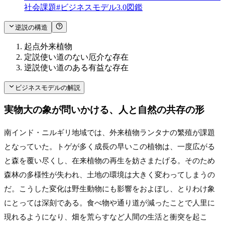
社会課題
#
ビジネスモデル3.0図鑑
逆説の構造
起点
外来植物
定説
使い道のない厄介な存在
逆説
使い道のある有益な存在
ビジネスモデルの解説
実物大の象が問いかける、人と自然の共存の形
南インド・ニルギリ地域では、外来植物ランタナの繁殖が課題
となっていた。トゲが多く成長の早いこの植物は、一度広がる
と森を覆い尽くし、在来植物の再生を妨さまたげる。そのため
森林の多様性が失われ、土地の環境は大きく変わってしまうの
だ。こうした変化は野生動物にも影響をおよぼし、とりわけ象
にとっては深刻である。食べ物や通り道が減ったことで人里に
現れるようになり、畑を荒らすなど人間の生活と衝突を起こ