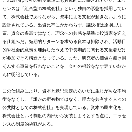
この思想は会社の制度構造にも具体的に反映されている。エッ
センスは「組合型の株式会社」という独自の形態を採用してい
て、株式会社でありながら、資本による支配が起きないように
設計されている。出資比率にかかわらず、議決権は原則1人1
票。資金の多寡ではなく、理念への共感を基準に投資家を迎え
る仕組みだ。短期的リターンを求める資本は排除され、活動目
的や社会的意義を理解したうえで中長期的に関わる支援者だけ
が参加できる構造となっている。また、研究者の価値を毀き損
そんする事業を行わないことを、会社の根幹をなす定てい款か
んに明記している。

この仕組みにより、資本と意思決定のあいだに生じがちな不均
衡をなくし、「誰かの所有物ではなく、理念を共有する人々の
公共財としての株式会社」を実現している。資本の民主化を、
株式会社という制度の内部から実装しようとする点に、エッセ
ンスの制度的挑戦がある。
