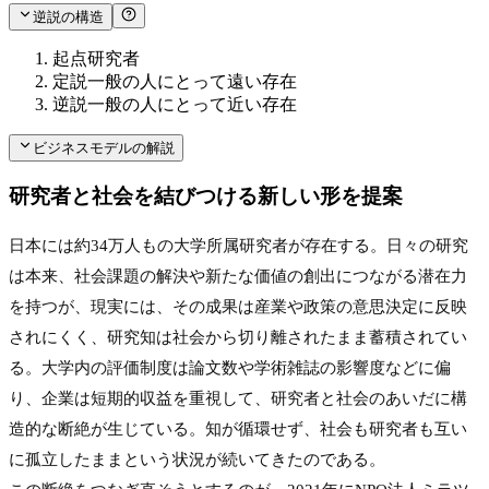
逆説の構造
起点
研究者
定説
一般の人にとって遠い存在
逆説
一般の人にとって近い存在
ビジネスモデルの解説
研究者と社会を結びつける新しい形を提案
日本には約34万人もの大学所属研究者が存在する。日々の研究
は本来、社会課題の解決や新たな価値の創出につながる潜在力
を持つが、現実には、その成果は産業や政策の意思決定に反映
されにくく、研究知は社会から切り離されたまま蓄積されてい
る。大学内の評価制度は論文数や学術雑誌の影響度などに偏
り、企業は短期的収益を重視して、研究者と社会のあいだに構
造的な断絶が生じている。知が循環せず、社会も研究者も互い
に孤立したままという状況が続いてきたのである。