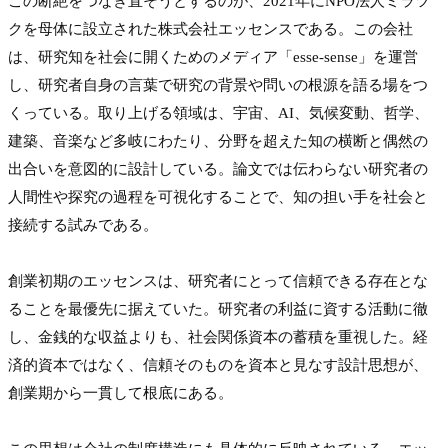
この断絶をつなぎ直そうとするのが、2021年にNPO法人ミラツ
クを母体に設立された株式会社エッセンスである。この会社
は、研究知を社会に開くためのメディア「esse-sense」を運営
し、研究者自身の言葉で研究の背景や問いの根源を語る場をつ
くっている。取り上げる領域は、宇宙、AI、気候変動、哲学、
建築、音楽など多岐にわたり、分野を超えた知の横断と偶然の
出合いを意図的に設計している。論文では伝わらない研究者の
人間性や探究の過程を可視化することで、知の担い手を社会と
接続する試みである。

創業初期のエッセンスは、研究者にとって信頼できる存在とな
ることを最優先に据えていた。研究者の利益に資する活動に徹
し、金銭的な収益よりも、社会関係資本の蓄積を重視した。経
済的資本ではなく、信頼そのものを資本と見なす設計思想が、
創業期から一貫して根底にある。
