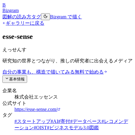
B
Bizgram
図解の読み方
タグ
Bizgram で描く
ギャラリーに戻る
esse-sense
えっせんす
研究知の世界とつながり、推しの研究者に出会えるメディア
自分の事業も、構造で描いてみる
無料で始める
基本情報
企業名
株式会社エッセンス
公式サイト
https://esse-sense.com/
タグ
#
スタートアップ
#
AI
#
寄付
#
データベース
#
レコメンデ
ーション
#
OIST
#
ビジネスモデル3.0図鑑