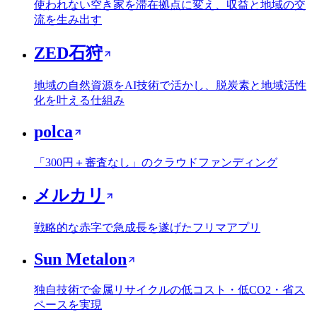
使われない空き家を滞在拠点に変え、収益と地域の交
流を生み出す
ZED石狩
地域の自然資源をAI技術で活かし、脱炭素と地域活性
化を叶える仕組み
polca
「300円＋審査なし」のクラウドファンディング
メルカリ
戦略的な赤字で急成長を遂げたフリマアプリ
Sun Metalon
独自技術で金属リサイクルの低コスト・低CO2・省ス
ペースを実現