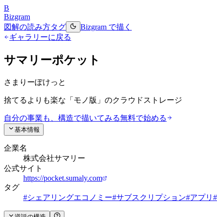
B
Bizgram
図解の読み方
タグ
Bizgram で描く
ギャラリーに戻る
サマリーポケット
さまりーぽけっと
捨てるよりも楽な「モノ版」のクラウドストレージ
自分の事業も、構造で描いてみる
無料で始める
基本情報
企業名
株式会社サマリー
公式サイト
https://pocket.sumaly.com
タグ
#
シェアリングエコノミー
#
サブスクリプション
#
アプリ
#
逆説の構造