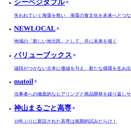
シーベジタブル
失われていく海藻を救い、海藻の食文化を未来へとつな
NEWLOCAL
地域の「新しい地元民」として、共に未来を描く
バリューブックス
値段がつかない古本に価値を与え、新たな循環を生み出
matoil
当事者への徹底的なヒアリングと商品開発を繰り返しサ
神山まるごと高専
19年ぶりに新設された高専は画期的試みだらけ！