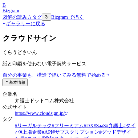
B
Bizgram
図解の読み方
タグ
Bizgram で描く
ギャラリーに戻る
クラウドサイン
くらうどさいん
紙と印鑑を使わない電子契約サービス
自分の事業も、構造で描いてみる
無料で始める
基本情報
企業名
弁護士ドットコム株式会社
公式サイト
https://www.cloudsign.jp/
タグ
#
リーガルテック
#
フリーミアム
#
DX
#
SaaS
#
弁護士
#
タイ
パ
#
上場企業
#
API
#
サブスクリプション
#
グッドデザイ