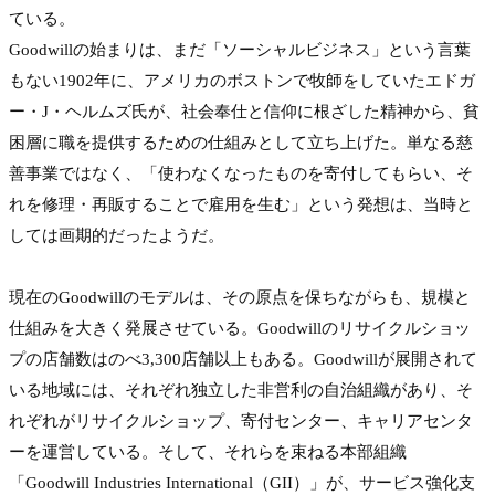
ている。
Goodwillの始まりは、まだ「ソーシャルビジネス」という言葉
もない1902年に、アメリカのボストンで牧師をしていたエドガ
ー・J・ヘルムズ氏が、社会奉仕と信仰に根ざした精神から、貧
困層に職を提供するための仕組みとして立ち上げた。単なる慈
善事業ではなく、「使わなくなったものを寄付してもらい、そ
れを修理・再販することで雇用を生む」という発想は、当時と
しては画期的だったようだ。

現在のGoodwillのモデルは、その原点を保ちながらも、規模と
仕組みを大きく発展させている。Goodwillのリサイクルショッ
プの店舗数はのべ3,300店舗以上もある。Goodwillが展開されて
いる地域には、それぞれ独立した非営利の自治組織があり、そ
れぞれがリサイクルショップ、寄付センター、キャリアセンタ
ーを運営している。そして、それらを束ねる本部組織
「Goodwill Industries International（GII）」が、サービス強化支