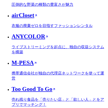
圧倒的な野菜の種類の豊富さが魅力
airCloset
衣服の廃棄ゼロを目指すファッションレンタル
ANYCOLOR
ライブストリーミングを起点に、独自の収益システム
を構築
M-PESA
携帯通信会社が独自の代理店ネットワークを使って運
営
Too Good To Go
売れ残り食品を「売りたい店」と「欲しい人」とをア
プリでマッチング！