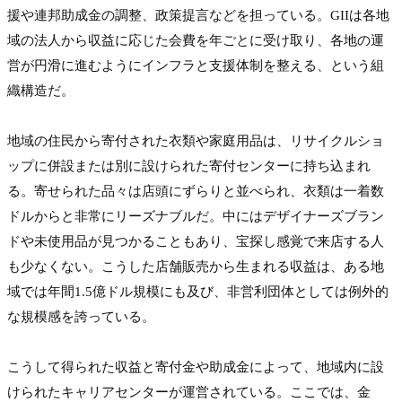
援や連邦助成金の調整、政策提言などを担っている。GIIは各地
域の法人から収益に応じた会費を年ごとに受け取り、各地の運
営が円滑に進むようにインフラと支援体制を整える、という組
織構造だ。

地域の住民から寄付された衣類や家庭用品は、リサイクルショ
ップに併設または別に設けられた寄付センターに持ち込まれ
る。寄せられた品々は店頭にずらりと並べられ、衣類は一着数
ドルからと非常にリーズナブルだ。中にはデザイナーズブラン
ドや未使用品が見つかることもあり、宝探し感覚で来店する人
も少なくない。こうした店舗販売から生まれる収益は、ある地
域では年間1.5億ドル規模にも及び、非営利団体としては例外的
な規模感を誇っている。

こうして得られた収益と寄付金や助成金によって、地域内に設
けられたキャリアセンターが運営されている。ここでは、金