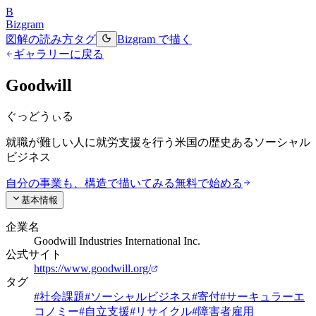
B
Bizgram
図解の読み方
タグ
Bizgram で描く
ギャラリーに戻る
Goodwill
ぐっどうぃる
就職が難しい人に就労支援を行う米国の歴史あるソーシャル
ビジネス
自分の事業も、構造で描いてみる
無料で始める
基本情報
企業名
Goodwill Industries International Inc.
公式サイト
https://www.goodwill.org/
タグ
#
社会課題
#
ソーシャルビジネス
#
寄付
#
サーキュラーエ
コノミー
#
自立支援
#
リサイクル
#
障害者雇用