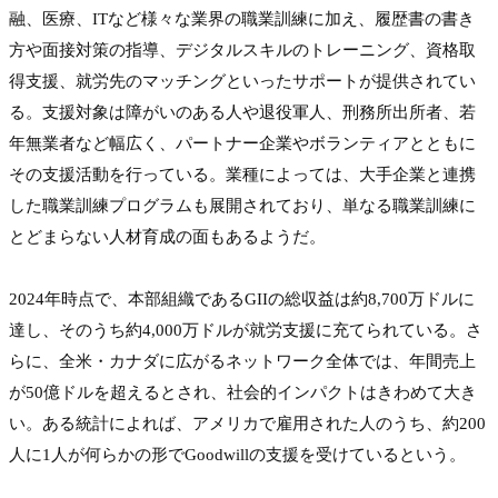
融、医療、ITなど様々な業界の職業訓練に加え、履歴書の書き
方や面接対策の指導、デジタルスキルのトレーニング、資格取
得支援、就労先のマッチングといったサポートが提供されてい
る。支援対象は障がいのある人や退役軍人、刑務所出所者、若
年無業者など幅広く、パートナー企業やボランティアとともに
その支援活動を行っている。業種によっては、大手企業と連携
した職業訓練プログラムも展開されており、単なる職業訓練に
とどまらない人材育成の面もあるようだ。

2024年時点で、本部組織であるGIIの総収益は約8,700万ドルに
達し、そのうち約4,000万ドルが就労支援に充てられている。さ
らに、全米・カナダに広がるネットワーク全体では、年間売上
が50億ドルを超えるとされ、社会的インパクトはきわめて大き
い。ある統計によれば、アメリカで雇用された人のうち、約200
人に1人が何らかの形でGoodwillの支援を受けているという。
