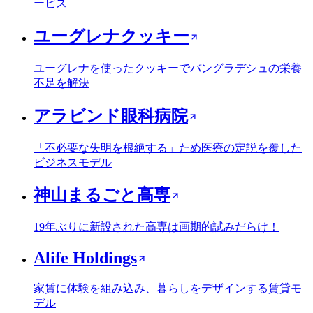
ービス
ユーグレナクッキー
ユーグレナを使ったクッキーでバングラデシュの栄養
不足を解決
アラビンド眼科病院
「不必要な失明を根絶する」ため医療の定説を覆した
ビジネスモデル
神山まるごと高専
19年ぶりに新設された高専は画期的試みだらけ！
Alife Holdings
家賃に体験を組み込み、暮らしをデザインする賃貸モ
デル