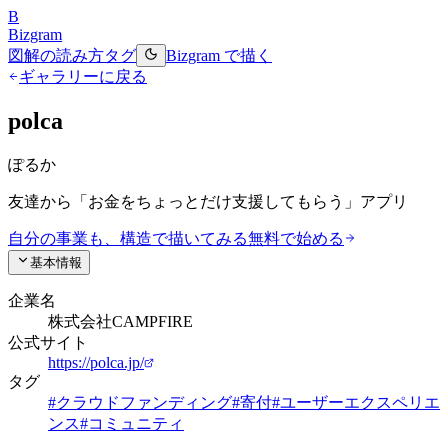
B
Bizgram
図解の読み方
タグ
Bizgram で描く
ギャラリーに戻る
polca
ぽるか
友達から「お金をちょっとだけ支援してもらう」アプリ
自分の事業も、構造で描いてみる
無料で始める
基本情報
企業名
株式会社CAMPFIRE
公式サイト
https://polca.jp/
タグ
#
クラウドファンディング
#
寄付
#
ユーザーエクスペリエ
ンス
#
コミュニティ