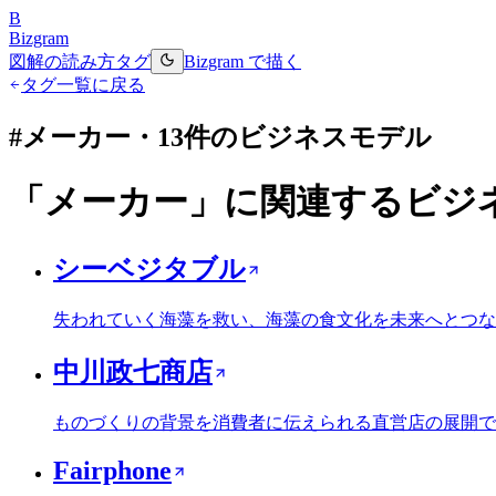
B
Bizgram
図解の読み方
タグ
Bizgram で描く
タグ一覧に戻る
#
メーカー
・
13
件のビジネスモデル
「
メーカー
」に関連するビジ
シーベジタブル
失われていく海藻を救い、海藻の食文化を未来へとつな
中川政七商店
ものづくりの背景を消費者に伝えられる直営店の展開で
Fairphone