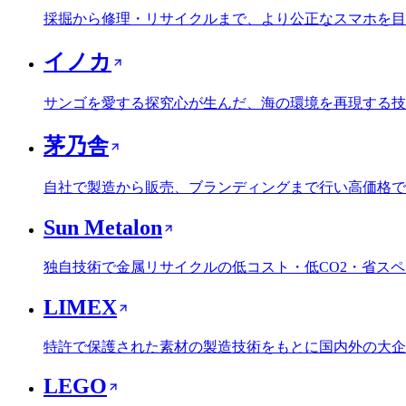
採掘から修理・リサイクルまで、より公正なスマホを目
イノカ
サンゴを愛する探究心が生んだ、海の環境を再現する技
茅乃舎
自社で製造から販売、ブランディングまで行い高価格で
Sun Metalon
独自技術で金属リサイクルの低コスト・低CO2・省ス
LIMEX
特許で保護された素材の製造技術をもとに国内外の大企
LEGO