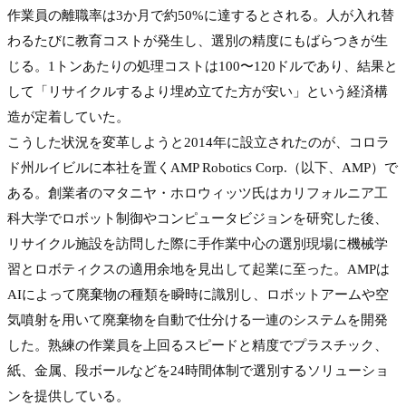
作業員の離職率は3か月で約50%に達するとされる。人が入れ替
わるたびに教育コストが発生し、選別の精度にもばらつきが生
じる。1トンあたりの処理コストは100〜120ドルであり、結果と
して「リサイクルするより埋め立てた方が安い」という経済構
造が定着していた。
こうした状況を変革しようと2014年に設立されたのが、コロラ
ド州ルイビルに本社を置くAMP Robotics Corp.（以下、AMP）で
ある。創業者のマタニヤ・ホロウィッツ氏はカリフォルニア工
科大学でロボット制御やコンピュータビジョンを研究した後、
リサイクル施設を訪問した際に手作業中心の選別現場に機械学
習とロボティクスの適用余地を見出して起業に至った。AMPは
AIによって廃棄物の種類を瞬時に識別し、ロボットアームや空
気噴射を用いて廃棄物を自動で仕分ける一連のシステムを開発
した。熟練の作業員を上回るスピードと精度でプラスチック、
紙、金属、段ボールなどを24時間体制で選別するソリューショ
ンを提供している。
