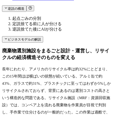
逆説の構造
起点
ごみの分別
定説
捨てる前に人が分ける
逆説
捨てた後にAIが分ける
ビジネスモデルの解説
廃棄物選別施設をまるごと設計・運営し、リサイ
クルの経済構造そのものを変える
長年にわたり、アメリカのリサイクル率は約32%にとどまり、
この15年間ほぼ横ばいの状態が続いている。アルミ缶で約
43%、ガラスで約31%、プラスチックに至ってはわずか5%しか
リサイクルされておらず、背景にあるのは選別コストの高さと
いう構造的な問題である。リサイクル施設（MRF：資源回収施
設）では、コンベア上を流れる廃棄物を作業員が目視で判別
し、手作業で仕分けるのが一般的だった。この作業は過酷で、