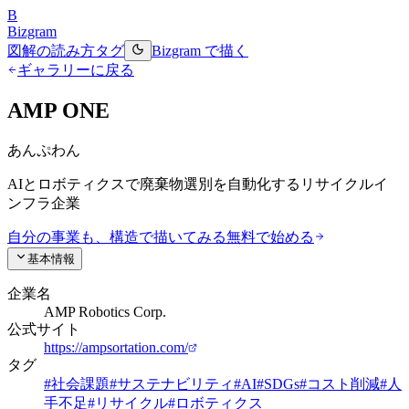
B
Bizgram
図解の読み方
タグ
Bizgram で描く
ギャラリーに戻る
AMP ONE
あんぷわん
AIとロボティクスで廃棄物選別を自動化するリサイクルイ
ンフラ企業
自分の事業も、構造で描いてみる
無料で始める
基本情報
企業名
AMP Robotics Corp.
公式サイト
https://ampsortation.com/
タグ
#
社会課題
#
サステナビリティ
#
AI
#
SDGs
#
コスト削減
#
人
手不足
#
リサイクル
#
ロボティクス