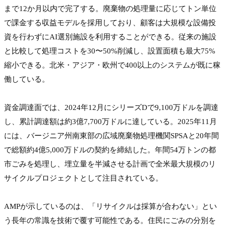
まで12か月以内で完了する。廃棄物の処理量に応じてトン単位
で課金する収益モデルを採用しており、顧客は大規模な設備投
資を行わずにAI選別施設を利用することができる。従来の施設
と比較して処理コストを30〜50%削減し、設置面積も最大75%
縮小できる。北米・アジア・欧州で400以上のシステムが既に稼
働している。

資金調達面では、2024年12月にシリーズDで9,100万ドルを調達
し、累計調達額は約3億7,700万ドルに達している。2025年11月
には、バージニア州南東部の広域廃棄物処理機関SPSAと20年間
で総額約4億5,000万ドルの契約を締結した。年間54万トンの都
市ごみを処理し、埋立量を半減させる計画で全米最大規模のリ
サイクルプロジェクトとして注目されている。

AMPが示しているのは、「リサイクルは採算が合わない」とい
う長年の常識を技術で覆す可能性である。住民にごみの分別を