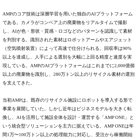
AMPのコア技術は深層学習を用いた独自のAIプラットフォーム
である。カメラがコンベア上の廃棄物をリアルタイムで撮影
し、AIが色・形状・質感・ロゴなどのパターンを認識して素材
を判別する。識別された素材はロボットアームやエアジェット
（空気噴射装置）によって高速で仕分けられる。回収率は90%
以上を達成し、人手による選別を大幅に上回る精度と速度を実
現している。AMPのAIプラットフォームはこれまでに2,000億個
以上の廃棄物を識別し、280万トン以上のリサイクル素材の選別
を支えてきた。

当初AMPは、既存のリサイクル施設にロボットを導入する形で
事業を展開していた。しかし近年はビジネスモデルを大きく転
換し、AIを活用して施設全体を設計・運営する「AMP ONE」と
いう統合型ソリューションを主力に据えている。AMP ONEは年
間1万〜100万トン以上の処理能力に対応し、受注から稼働開始